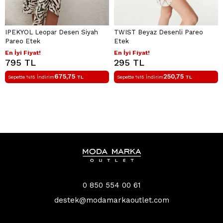
IPEKYOL Leopar Desen Siyah
TWIST Beyaz Desenli Pareo
Pareo Etek
Etek
En İyi Fiyat!
En İyi Fiyat!
795 TL
295 TL
675,75
250,75
Sepette %15 İndirim
TL
Sepette %15 İndirim
TL
0 850 554 00 61
destek@modamarkaoutlet.com