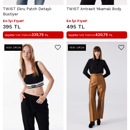
TWIST Ekru Patch Detaylı
TWIST Antrasit Yıkamalı Body
Büstiyer
En İyi Fiyat!
En İyi Fiyat!
395 TL
495 TL
335,75
420,75
Sepette %15 İndirim
TL
Sepette %15 İndirim
TL
YENI ÜRÜN
YENI ÜRÜN