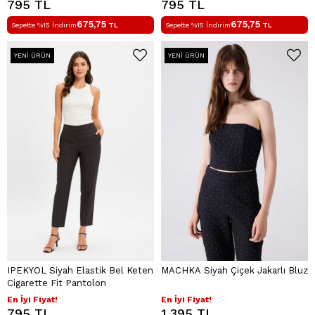
795 TL
795 TL
675,75
675,75
Sepette %15 İndirim
TL
Sepette %15 İndirim
TL
YENI ÜRÜN
YENI ÜRÜN
IPEKYOL Siyah Elastik Bel Keten
MACHKA Siyah Çiçek Jakarlı Bluz
Cigarette Fit Pantolon
En İyi Fiyat!
En İyi Fiyat!
795 TL
1.395 TL