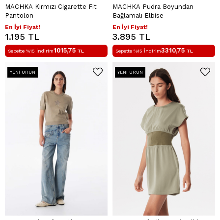
MACHKA Kırmızı Cigarette Fit
MACHKA Pudra Boyundan
Pantolon
Bağlamalı Elbise
En İyi Fiyat!
En İyi Fiyat!
1.195 TL
3.895 TL
1015,75
3310,75
Sepette %15 İndirim
TL
Sepette %15 İndirim
TL
YENI ÜRÜN
YENI ÜRÜN