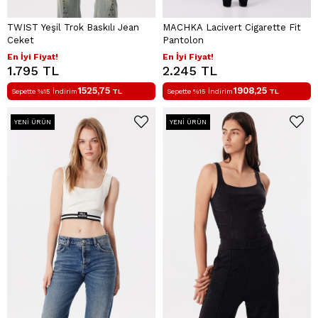
TWIST Yeşil Trok Baskılı Jean
MACHKA Lacivert Cigarette Fit
Ceket
Pantolon
En İyi Fiyat!
En İyi Fiyat!
1.795 TL
2.245 TL
1525,75
1908,25
Sepette %15 İndirim
TL
Sepette %15 İndirim
TL
YENI ÜRÜN
YENI ÜRÜN