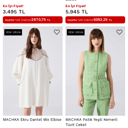
En İyi Fiyat!
En İyi Fiyat!
3.495 TL
5.945 TL
2970,75
5053,25
Sepette %15 İndirim
TL
Sepette %15 İndirim
TL
YENI ÜRÜN
YENI ÜRÜN
MACHKA Ekru Dantel Mix Elbise
MACHKA Fıstık Yeşili Kemerli
Tüvit Ceket