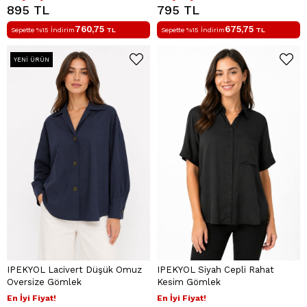
895 TL
795 TL
760,75
675,75
Sepette %15 İndirim
TL
Sepette %15 İndirim
TL
YENI ÜRÜN
IPEKYOL Lacivert Düşük Omuz
IPEKYOL Siyah Cepli Rahat
Oversize Gömlek
Kesim Gömlek
En İyi Fiyat!
En İyi Fiyat!