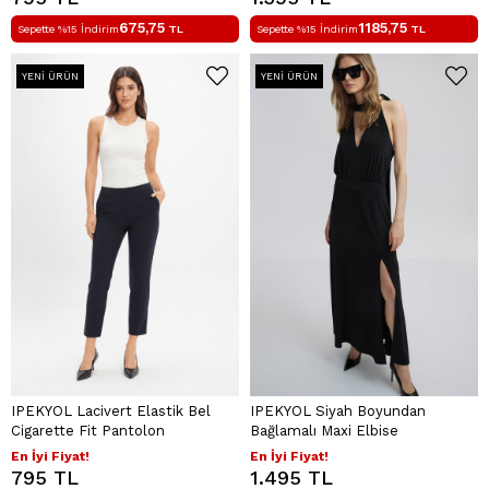
675,75
1185,75
Sepette %15 İndirim
TL
Sepette %15 İndirim
TL
YENI ÜRÜN
YENI ÜRÜN
IPEKYOL Lacivert Elastik Bel
IPEKYOL Siyah Boyundan
Cigarette Fit Pantolon
Bağlamalı Maxi Elbise
En İyi Fiyat!
En İyi Fiyat!
795 TL
1.495 TL