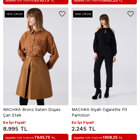
3310,75
5053,25
Sepette %15 İndirim
TL
Sepette %15 İndirim
TL
YENI ÜRÜN
YENI ÜRÜN
MACHKA Bronz Saten Düşes
MACHKA Siyah Cigarette Fit
Çan Etek
Pantolon
En İyi Fiyat!
En İyi Fiyat!
8.995 TL
2.245 TL
7645,75
1908,25
Sepette %15 İndirim
TL
Sepette %15 İndirim
TL