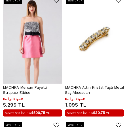
YENI ÜRÜN
YENI ÜRÜN
MACHKA Mercan Payetli
MACHKA Altın Kristal Taşlı Metal
Straplez Elbise
Saç Aksesuarı
En İyi Fiyat!
En İyi Fiyat!
5.295 TL
1.095 TL
4500,75
930,75
Sepette %15 İndirim
TL
Sepette %15 İndirim
TL
YENI ÜRÜN
YENI ÜRÜN