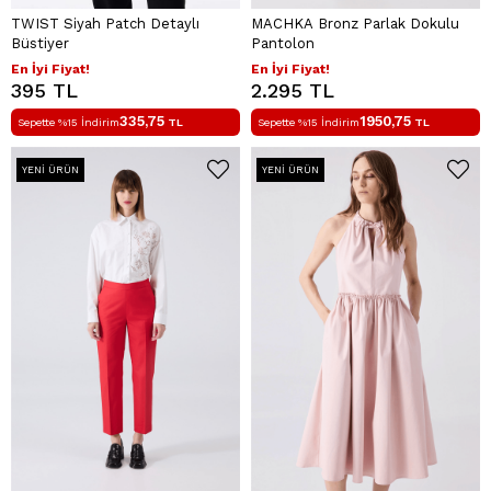
TWIST Siyah Patch Detaylı
MACHKA Bronz Parlak Dokulu
Büstiyer
Pantolon
En İyi Fiyat!
En İyi Fiyat!
395 TL
2.295 TL
335,75
1950,75
Sepette %15 İndirim
TL
Sepette %15 İndirim
TL
YENI ÜRÜN
YENI ÜRÜN