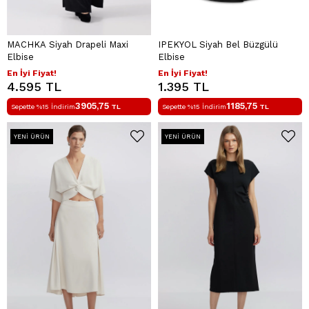
MACHKA Siyah Drapeli Maxi
IPEKYOL Siyah Bel Büzgülü
Elbise
Elbise
En İyi Fiyat!
En İyi Fiyat!
4.595 TL
1.395 TL
3905,75
1185,75
Sepette %15 İndirim
TL
Sepette %15 İndirim
TL
YENI ÜRÜN
YENI ÜRÜN