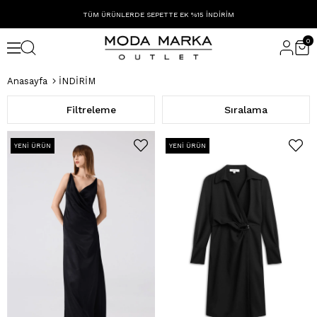
TÜM ÜRÜNLERDE SEPETTE EK %15 İNDİRİM
0
Anasayfa
İNDİRİM
Filtreleme
Sıralama
YENI ÜRÜN
YENI ÜRÜN