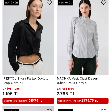
YENI ÜRÜN
YENI ÜRÜN
IPEKYOL Siyah Parlak Dokulu
MACHKA Yeşil Çizgi Desen
Crop Gömlek
Yüksek Yaka Gömlek
En İyi Fiyat!
En İyi Fiyat!
1.195 TL
2.795 TL
1015,75
2375,75
Sepette %15 İndirim
TL
Sepette %15 İndirim
TL