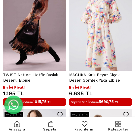
TWIST Naturel Hotfix Baskılı
MACHKA Kırık Beyaz Çiçek
Desenli Elbise
Desen Gömlek Yaka Elbise
En İyi Fiyat!
En İyi Fiyat!
1.195 TL
6.695 TL
1015,75
5690,75
Sepette %15 İndirim
TL
Sepette %15 İndirim
TL
YENI ÜRÜN
YENI ÜRÜN
Anasayfa
Sepetim
Favorilerim
Kategoriler