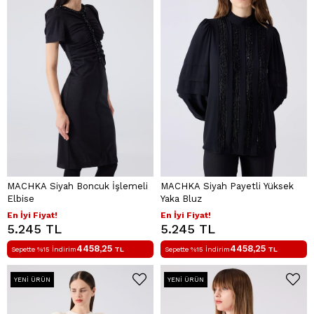
MACHKA Siyah Boncuk İşlemeli
MACHKA Siyah Payetli Yüksek
Elbise
Yaka Bluz
En İyi Fiyat!
En İyi Fiyat!
5.245 TL
5.245 TL
4458,25
4458,25
Sepette %15 İndirim
TL
Sepette %15 İndirim
TL
YENI ÜRÜN
YENI ÜRÜN