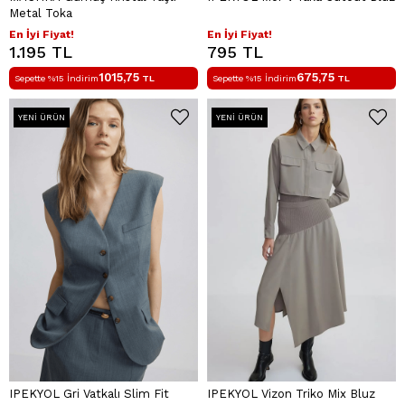
Metal Toka
En İyi Fiyat!
En İyi Fiyat!
1.195 TL
795 TL
1015,75
675,75
Sepette %15 İndirim
TL
Sepette %15 İndirim
TL
YENI ÜRÜN
YENI ÜRÜN
IPEKYOL Gri Vatkalı Slim Fit
IPEKYOL Vizon Triko Mix Bluz