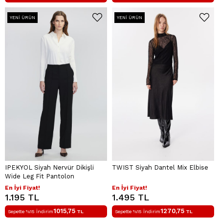
YENI ÜRÜN
YENI ÜRÜN
IPEKYOL Siyah Nervür Dikişli
TWIST Siyah Dantel Mix Elbise
Wide Leg Fit Pantolon
En İyi Fiyat!
En İyi Fiyat!
1.195 TL
1.495 TL
1015,75
1270,75
Sepette %15 İndirim
TL
Sepette %15 İndirim
TL