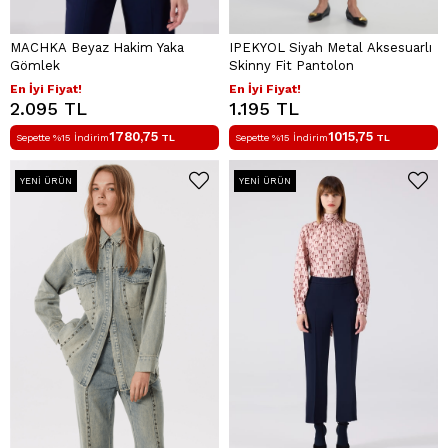
MACHKA Beyaz Hakim Yaka
IPEKYOL Siyah Metal Aksesuarlı
Gömlek
Skinny Fit Pantolon
En İyi Fiyat!
En İyi Fiyat!
2.095 TL
1.195 TL
1780,75
1015,75
Sepette %15 İndirim
TL
Sepette %15 İndirim
TL
YENI ÜRÜN
YENI ÜRÜN