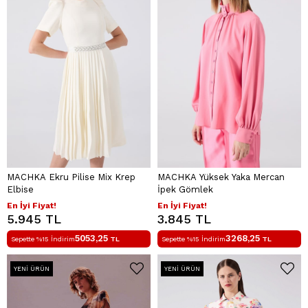
MACHKA Ekru Pilise Mix Krep
MACHKA Yüksek Yaka Mercan
Elbise
İpek Gömlek
En İyi Fiyat!
En İyi Fiyat!
5.945 TL
3.845 TL
5053,25
3268,25
Sepette %15 İndirim
TL
Sepette %15 İndirim
TL
YENI ÜRÜN
YENI ÜRÜN