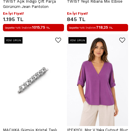
TWIST Açık Indigo Çift Parça
TWIST Yeşil Ribana Mix Elbise
Görünüm Jean Pantolon
En İyi Fiyat!
En İyi Fiyat!
1.195 TL
845 TL
1015,75
718,25
Sepette %15 İndirim
TL
Sepette %15 İndirim
TL
YENI ÜRÜN
YENI ÜRÜN
MACHKA Gümüş Kristal Taşlı
IPEKYOL Mor V Yaka Cutout Bluz