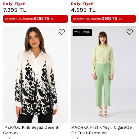
En İyi Fiyat!
En İyi Fiyat!
7.395 TL
4.595 TL
6285,75
3905,75
Sepette %15 İndirim
TL
Sepette %15 İndirim
TL
YENI ÜRÜN
IPEKYOL Kırık Beyaz Desenli
MACHKA FIıstık Yeşili Cigarette
Gömlek
Fit Tüvit Pantolon