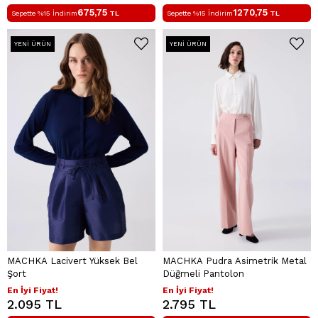
675,75
1270,75
Sepette %15 İndirim
TL
Sepette %15 İndirim
TL
YENI ÜRÜN
YENI ÜRÜN
MACHKA Lacivert Yüksek Bel
MACHKA Pudra Asimetrik Metal
Şort
Düğmeli Pantolon
En İyi Fiyat!
En İyi Fiyat!
2.095 TL
2.795 TL