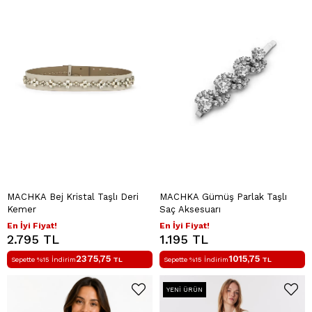
MACHKA Bej Kristal Taşlı Deri
MACHKA Gümüş Parlak Taşlı
Kemer
Saç Aksesuarı
En İyi Fiyat!
En İyi Fiyat!
2.795 TL
1.195 TL
2375,75
1015,75
Sepette %15 İndirim
TL
Sepette %15 İndirim
TL
YENI ÜRÜN