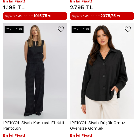
En İyi Fiyat!
En İyi Fiyat!
1.195 TL
2.795 TL
1015,75
2375,75
Sepette %15 İndirim
TL
Sepette %15 İndirim
TL
YENI ÜRÜN
YENI ÜRÜN
IPEKYOL Siyah Kontrast Efektli
IPEKYOL Siyah Düşük Omuz
Pantolon
Oversize Gömlek
En İyi Fiyat!
En İyi Fiyat!