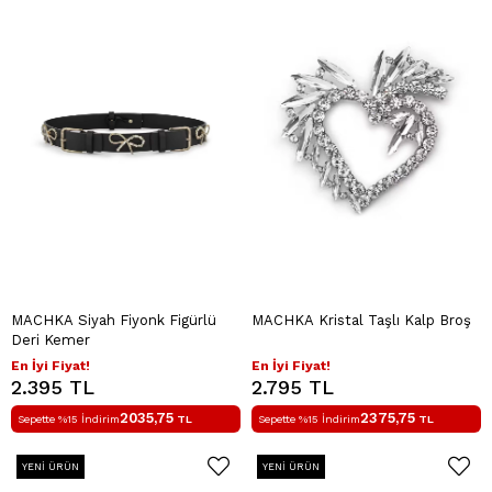
MACHKA Siyah Fiyonk Figürlü
MACHKA Kristal Taşlı Kalp Broş
Deri Kemer
En İyi Fiyat!
En İyi Fiyat!
2.395 TL
2.795 TL
2035,75
2375,75
Sepette %15 İndirim
TL
Sepette %15 İndirim
TL
YENI ÜRÜN
YENI ÜRÜN