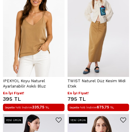
IPEKYOL Koyu Naturel
TWIST Naturel Düz Kesim Midi
Ayarlanabilir Askılı Bluz
Etek
En İyi Fiyat!
En İyi Fiyat!
395 TL
795 TL
335,75
675,75
Sepette %15 İndirim
TL
Sepette %15 İndirim
TL
YENI ÜRÜN
YENI ÜRÜN