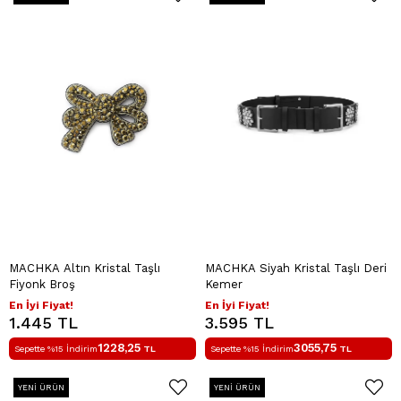
MACHKA Altın Kristal Taşlı
MACHKA Siyah Kristal Taşlı Deri
Fiyonk Broş
Kemer
En İyi Fiyat!
En İyi Fiyat!
1.445 TL
3.595 TL
1228,25
3055,75
Sepette %15 İndirim
TL
Sepette %15 İndirim
TL
YENI ÜRÜN
YENI ÜRÜN