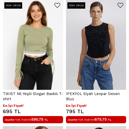
YENI ÜRÜN
YENI ÜRÜN
TWIST Nil Yeşili Slogan Baskılı T-
IPEKYOL Siyah Leopar Desen
shirt
Bluz
En İyi Fiyat!
En İyi Fiyat!
695 TL
795 TL
590,75
675,75
Sepette %15 İndirim
TL
Sepette %15 İndirim
TL