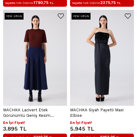
1780,75
2375,75
Sepette %15 İndirim
TL
Sepette %15 İndirim
TL
YENI ÜRÜN
YENI ÜRÜN
MACHKA Lacivert Etek
MACHKA Siyah Payetli Maxi
Görünümlü Geniş Kesim
Elbise
Pantolon
En İyi Fiyat!
En İyi Fiyat!
3.895 TL
5.945 TL