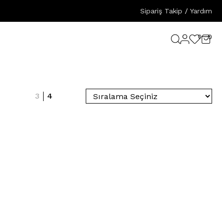
Sipariş Takip
/
Yardım
0
0