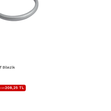
 Bilezik
208,25
TL
irim