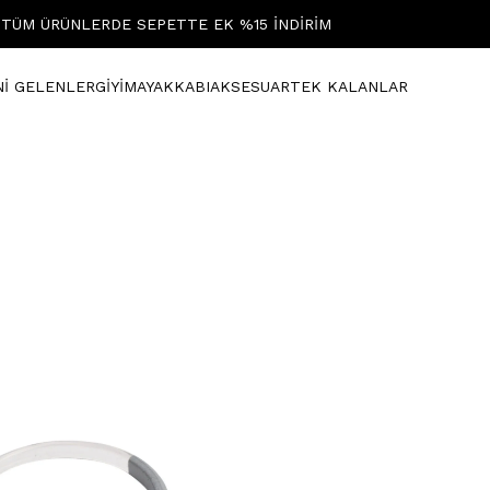
TÜM ÜRÜNLERDE SEPETTE EK %15 İNDİRİM
Nİ GELENLER
GİYİM
AYAKKABI
AKSESUAR
TEK KALANLAR