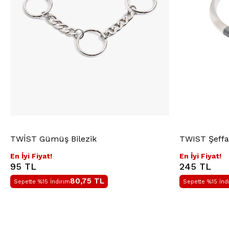
TWİST Gümüş Bilezik
TWIST Şeffaf
En İyi Fiyat!
En İyi Fiyat!
95 TL
245 TL
80,75
TL
Sepette %15 İndirim
Sepette %15 İnd