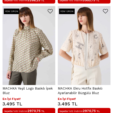
3268,25
3905,75
Sepette %15 İndirim
TL
Sepette %15 İndirim
TL
YENI ÜRÜN
YENI ÜRÜN
MACHKA Yeşil Logo Baskılı İpek
MACHKA Ekru Hotfix Baskılı
Bluz
Ayarlanabilir Büzgülü Bluz
En İyi Fiyat!
En İyi Fiyat!
3.495 TL
3.495 TL
2970,75
2970,75
Sepette %15 İndirim
TL
Sepette %15 İndirim
TL