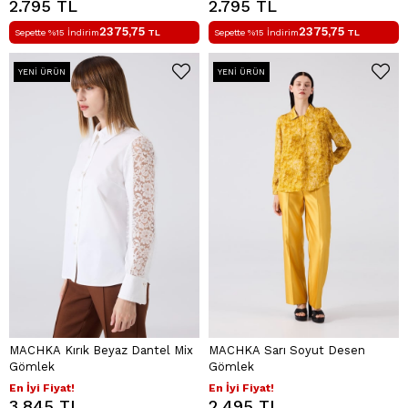
2.795 TL
2.795 TL
2375,75
2375,75
Sepette %15 İndirim
TL
Sepette %15 İndirim
TL
YENI ÜRÜN
YENI ÜRÜN
MACHKA Kırık Beyaz Dantel Mix
MACHKA Sarı Soyut Desen
Gömlek
Gömlek
En İyi Fiyat!
En İyi Fiyat!
3.845 TL
2.495 TL