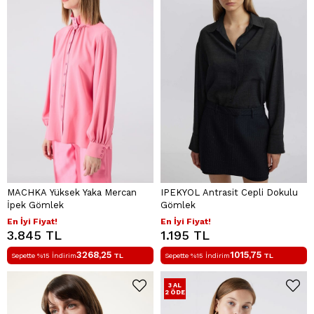
MACHKA Yüksek Yaka Mercan
IPEKYOL Antrasit Cepli Dokulu
İpek Gömlek
Gömlek
En İyi Fiyat!
En İyi Fiyat!
3.845 TL
1.195 TL
3268,25
1015,75
Sepette %15 İndirim
TL
Sepette %15 İndirim
TL
3 AL
2 ÖDE