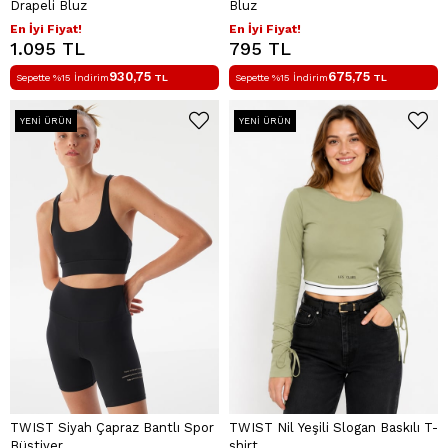
Drapeli Bluz
Bluz
En İyi Fiyat!
En İyi Fiyat!
1.095 TL
795 TL
930,75
675,75
Sepette %15 İndirim
TL
Sepette %15 İndirim
TL
YENI ÜRÜN
YENI ÜRÜN
TWIST Siyah Çapraz Bantlı Spor
TWIST Nil Yeşili Slogan Baskılı T-
Büstiyer
shirt