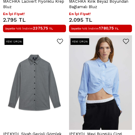
MACHKA Lacivert Fiyonklu Krep
MACHKA Kırık Beyaz Boyundan
Bluz
Bağlamalı Bluz
En İyi Fiyat!
En İyi Fiyat!
2.795 TL
2.095 TL
2375,75
1780,75
Sepette %15 İndirim
TL
Sepette %15 İndirim
TL
YENI ÜRÜN
YENI ÜRÜN
IPEKYOL Siyah Geçişli Gömlek
IPEKYOL Mavi Büzgülü Çizgi