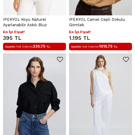
IPEKYOL Koyu Naturel
IPEKYOL Camel Cepli Dokulu
Ayarlanabilir Askılı Bluz
Gömlek
En İyi Fiyat!
En İyi Fiyat!
395 TL
1.195 TL
335,75
1015,75
Sepette %15 İndirim
TL
Sepette %15 İndirim
TL