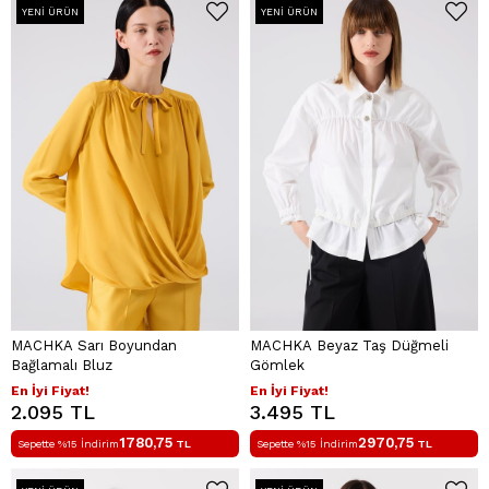
YENI ÜRÜN
YENI ÜRÜN
MACHKA Sarı Boyundan
MACHKA Beyaz Taş Düğmeli
Bağlamalı Bluz
Gömlek
En İyi Fiyat!
En İyi Fiyat!
2.095 TL
3.495 TL
1780,75
2970,75
Sepette %15 İndirim
TL
Sepette %15 İndirim
TL