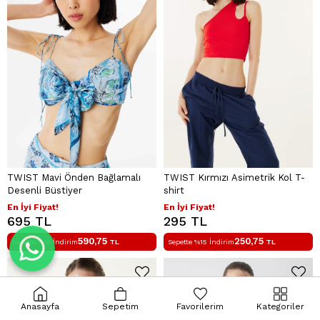
TWIST Mavi Önden Bağlamalı
TWIST Kırmızı Asimetrik Kol T-
Desenli Büstiyer
shirt
En İyi Fiyat!
En İyi Fiyat!
695 TL
295 TL
590,75
250,75
Sepette %15 İndirim
TL
Sepette %15 İndirim
TL
Anasayfa
Sepetim
Favorilerim
Kategoriler