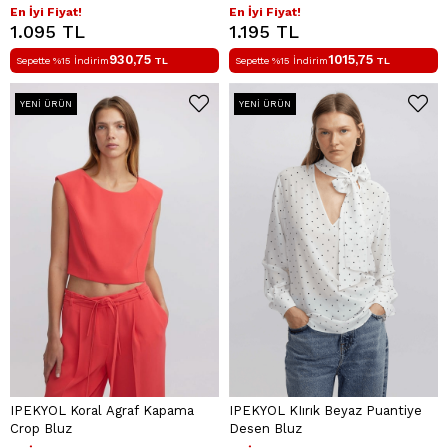
En İyi Fiyat!
En İyi Fiyat!
1.095 TL
1.195 TL
930,75
1015,75
Sepette %15 İndirim
TL
Sepette %15 İndirim
TL
YENI ÜRÜN
YENI ÜRÜN
IPEKYOL Koral Agraf Kapama
IPEKYOL KIırık Beyaz Puantiye
Crop Bluz
Desen Bluz