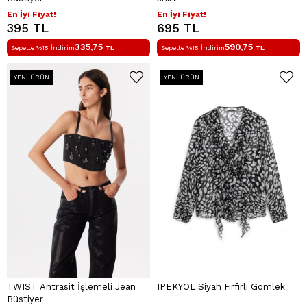
En İyi Fiyat!
En İyi Fiyat!
395 TL
695 TL
335,75
590,75
Sepette %15 İndirim
TL
Sepette %15 İndirim
TL
YENI ÜRÜN
YENI ÜRÜN
TWIST Antrasit İşlemeli Jean
IPEKYOL Siyah Fırfırlı Gömlek
Büstiyer