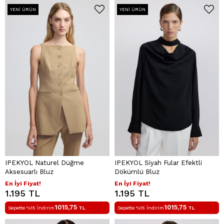
YENI ÜRÜN
YENI ÜRÜN
IPEKYOL Naturel Düğme
IPEKYOL Siyah Fular Efektli
Aksesuarlı Bluz
Dökümlü Bluz
En İyi Fiyat!
En İyi Fiyat!
1.195 TL
1.195 TL
1015,75
1015,75
Sepette %15 İndirim
TL
Sepette %15 İndirim
TL