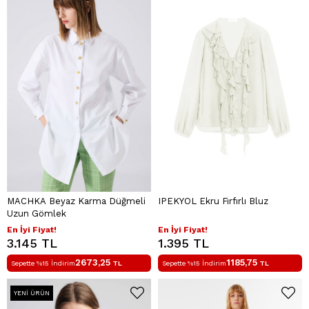
MACHKA Beyaz Karma Düğmeli
IPEKYOL Ekru Fırfırlı Bluz
Uzun Gömlek
En İyi Fiyat!
En İyi Fiyat!
3.145 TL
1.395 TL
2673,25
1185,75
Sepette %15 İndirim
TL
Sepette %15 İndirim
TL
YENI ÜRÜN