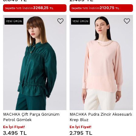
3268,25
2120,75
Sepette %15 İndirim
TL
Sepette %15 İndirim
TL
YENI ÜRÜN
YENI ÜRÜN
MACHKA Çift Parça Görünüm
MACHKA Pudra Zincir Aksesuarlı
Petrol Gömlek
Krep Bluz
En İyi Fiyat!
En İyi Fiyat!
3.495 TL
2.795 TL