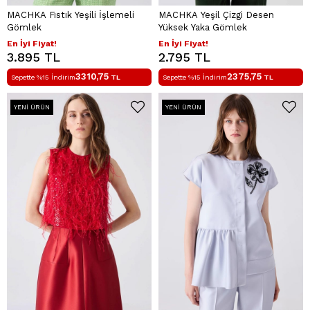
MACHKA Fıstık Yeşili İşlemeli
MACHKA Yeşil Çizgi Desen
Gömlek
Yüksek Yaka Gömlek
En İyi Fiyat!
En İyi Fiyat!
3.895 TL
2.795 TL
3310,75
2375,75
Sepette %15 İndirim
TL
Sepette %15 İndirim
TL
YENI ÜRÜN
YENI ÜRÜN