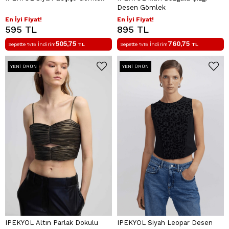
Desen Gömlek
En İyi Fiyat!
En İyi Fiyat!
595 TL
895 TL
505,75
760,75
Sepette %15 İndirim
TL
Sepette %15 İndirim
TL
YENI ÜRÜN
YENI ÜRÜN
IPEKYOL Altın Parlak Dokulu
IPEKYOL Siyah Leopar Desen