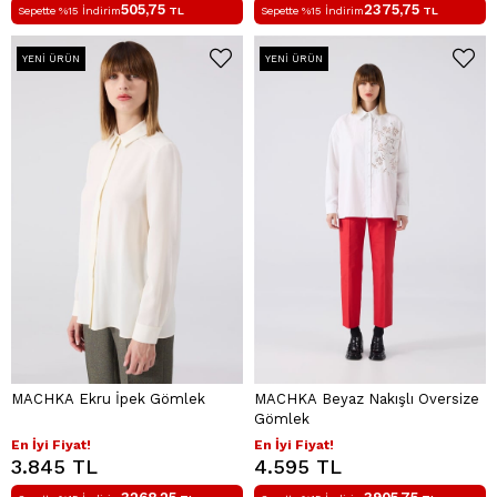
505,75
2375,75
Sepette %15 İndirim
TL
Sepette %15 İndirim
TL
YENI ÜRÜN
YENI ÜRÜN
MACHKA Ekru İpek Gömlek
MACHKA Beyaz Nakışlı Oversize
Gömlek
En İyi Fiyat!
En İyi Fiyat!
3.845 TL
4.595 TL