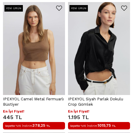
YENI ÜRÜN
YENI ÜRÜN
IPEKYOL Camel Metal Fermuarlı
IPEKYOL Siyah Parlak Dokulu
Büstiyer
Crop Gömlek
En İyi Fiyat!
En İyi Fiyat!
445 TL
1.195 TL
378,25
1015,75
Sepette %15 İndirim
TL
Sepette %15 İndirim
TL