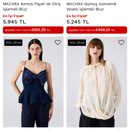
MACHKA Kırmızı Payet Ve Otriş
MACHKA Gümüş Asimetrik
İşlemeli Bluz
Volanlı İşlemeli Bluz
En İyi Fiyat!
En İyi Fiyat!
5.945 TL
5.245 TL
5053,25
4458,25
Sepette %15 İndirim
TL
Sepette %15 İndirim
TL
YENI ÜRÜN
YENI ÜRÜN