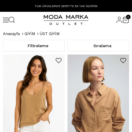
TÜM ÜRÜNLERDE SEPETTE EK %15 İNDİRİM
0
Anasayfa
GİYİM
ÜST GİYİM
Filtreleme
Sıralama