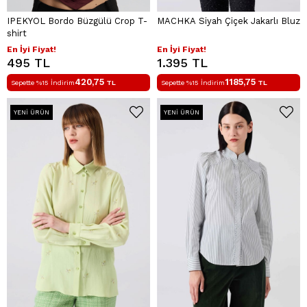
IPEKYOL Bordo Büzgülü Crop T-
MACHKA Siyah Çiçek Jakarlı Bluz
shirt
En İyi Fiyat!
En İyi Fiyat!
495 TL
1.395 TL
420,75
1185,75
Sepette %15 İndirim
TL
Sepette %15 İndirim
TL
YENI ÜRÜN
YENI ÜRÜN