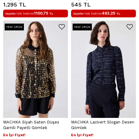
1.295 TL
545 TL
1100,75
463,25
Sepette %15 İndirim
TL
Sepette %15 İndirim
TL
YENI ÜRÜN
YENI ÜRÜN
MACHKA Siyah Saten Düşes
MACHKA Lacivert Slogan Desen
Garnili Payetli Gömlek
Gömlek
En İyi Fiyat!
En İyi Fiyat!