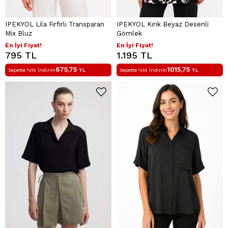
IPEKYOL Lila Fırfırlı Transparan
IPEKYOL Kırık Beyaz Desenli
Mix Bluz
Gömlek
En İyi Fiyat!
En İyi Fiyat!
795 TL
1.195 TL
675,75
1015,75
Sepette %15 İndirim
TL
Sepette %15 İndirim
TL