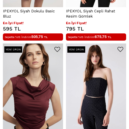
IPEKYOL Siyah Dokulu Basic
IPEKYOL Siyah Cepli Rahat
Bluz
Kesim Gömlek
En İyi Fiyat!
En İyi Fiyat!
595 TL
795 TL
505,75
675,75
Sepette %15 İndirim
TL
Sepette %15 İndirim
TL
YENI ÜRÜN
YENI ÜRÜN