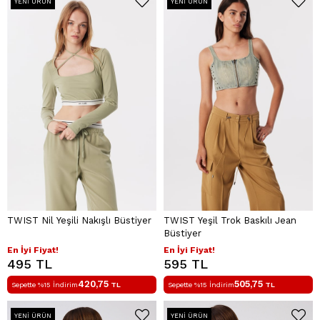
YENI ÜRÜN
YENI ÜRÜN
TWIST Nil Yeşili Nakışlı Büstiyer
TWIST Yeşil Trok Baskılı Jean
Büstiyer
En İyi Fiyat!
En İyi Fiyat!
495 TL
595 TL
420,75
505,75
Sepette %15 İndirim
TL
Sepette %15 İndirim
TL
YENI ÜRÜN
YENI ÜRÜN