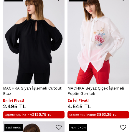
MACHKA Siyah İşlemeli Cutout
MACHKA Beyaz Çiçek İşlemeli
Bluz
Poplin Gömlek
En İyi Fiyat!
En İyi Fiyat!
2.495 TL
4.545 TL
2120,75
3863,25
Sepette %15 İndirim
TL
Sepette %15 İndirim
TL
YENI ÜRÜN
YENI ÜRÜN