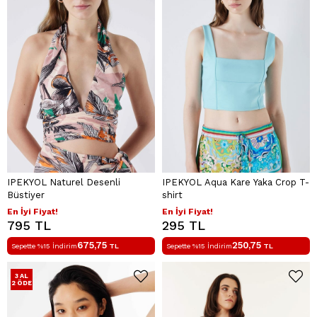
IPEKYOL Naturel Desenli
IPEKYOL Aqua Kare Yaka Crop T-
Büstiyer
shirt
En İyi Fiyat!
En İyi Fiyat!
795 TL
295 TL
675,75
250,75
Sepette %15 İndirim
TL
Sepette %15 İndirim
TL
3 AL
2 ÖDE