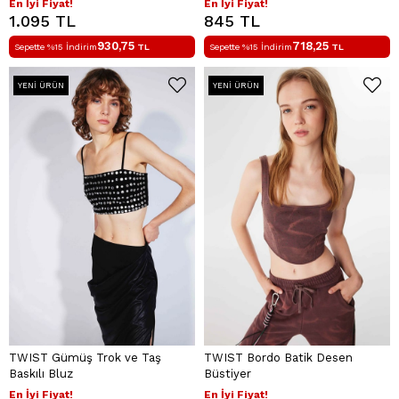
En İyi Fiyat!
En İyi Fiyat!
1.095 TL
845 TL
930,75
718,25
Sepette %15 İndirim
TL
Sepette %15 İndirim
TL
YENI ÜRÜN
YENI ÜRÜN
TWIST Gümüş Trok ve Taş
TWIST Bordo Batik Desen
Baskılı Bluz
Büstiyer
En İyi Fiyat!
En İyi Fiyat!