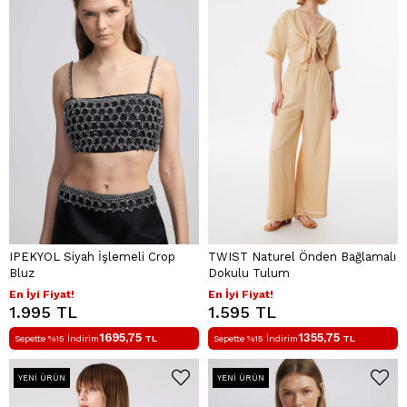
IPEKYOL Siyah İşlemeli Crop
TWIST Naturel Önden Bağlamalı
Bluz
Dokulu Tulum
En İyi Fiyat!
En İyi Fiyat!
1.995 TL
1.595 TL
1695,75
1355,75
Sepette %15 İndirim
TL
Sepette %15 İndirim
TL
YENI ÜRÜN
YENI ÜRÜN