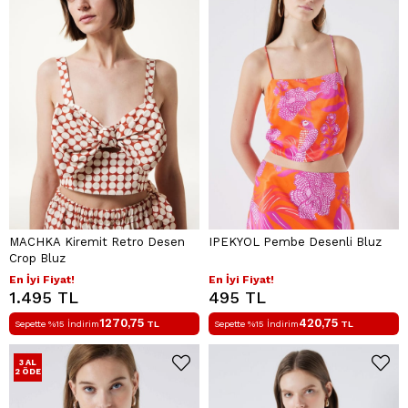
MACHKA Kiremit Retro Desen
IPEKYOL Pembe Desenli Bluz
Crop Bluz
En İyi Fiyat!
En İyi Fiyat!
1.495 TL
495 TL
1270,75
420,75
Sepette %15 İndirim
TL
Sepette %15 İndirim
TL
3 AL
2 ÖDE