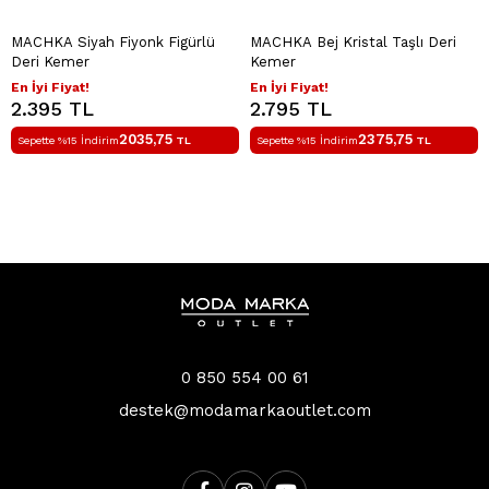
MACHKA Siyah Fiyonk Figürlü
MACHKA Bej Kristal Taşlı Deri
Deri Kemer
Kemer
En İyi Fiyat!
En İyi Fiyat!
2.395 TL
2.795 TL
2035,75
2375,75
Sepette %15 İndirim
TL
Sepette %15 İndirim
TL
0 850 554 00 61
destek@modamarkaoutlet.com