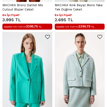
MACHKA Bronz Dantel Mix
MACHKA Kırık Beyaz Mono Yaka
Cutout Blazer Ceket
Tek Düğme Ceket
En İyi Fiyat!
En İyi Fiyat!
3.995 TL
2.695 TL
3395,75
2290,75
Sepette %15 İndirim
TL
Sepette %15 İndirim
TL