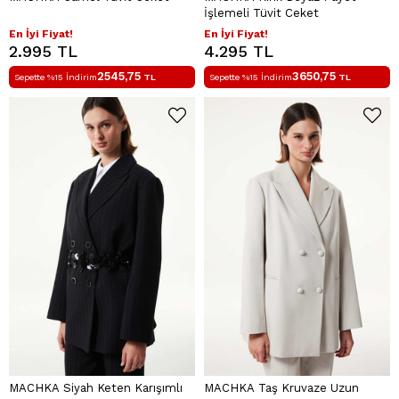
İşlemeli Tüvit Ceket
En İyi Fiyat!
En İyi Fiyat!
2.995 TL
4.295 TL
2545,75
3650,75
Sepette %15 İndirim
TL
Sepette %15 İndirim
TL
MACHKA Siyah Keten Karışımlı
MACHKA Taş Kruvaze Uzun