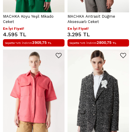
MACHKA Koyu Yeşil Mikado
MACHKA Antrasit Düğme
Ceket
Aksesuarlı Ceket
En İyi Fiyat!
En İyi Fiyat!
4.595 TL
3.295 TL
3905,75
2800,75
Sepette %15 İndirim
TL
Sepette %15 İndirim
TL