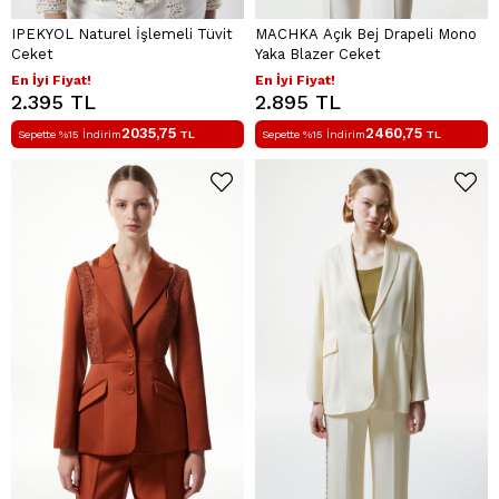
IPEKYOL Naturel İşlemeli Tüvit
MACHKA Açık Bej Drapeli Mono
Ceket
Yaka Blazer Ceket
En İyi Fiyat!
En İyi Fiyat!
2.395 TL
2.895 TL
2035,75
2460,75
Sepette %15 İndirim
TL
Sepette %15 İndirim
TL