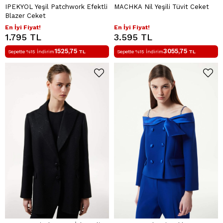
IPEKYOL Yeşil Patchwork Efektli
MACHKA Nil Yeşili Tüvit Ceket
Blazer Ceket
En İyi Fiyat!
En İyi Fiyat!
1.795 TL
3.595 TL
1525,75
3055,75
Sepette %15 İndirim
TL
Sepette %15 İndirim
TL