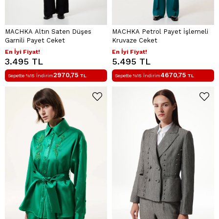
MACHKA Altın Saten Düşes
MACHKA Petrol Payet İşlemeli
Garnili Payet Ceket
Kruvaze Ceket
En İyi Fiyat!
En İyi Fiyat!
3.495 TL
5.495 TL
2970,75
4670,75
Sepette %15 İndirim
TL
Sepette %15 İndirim
TL