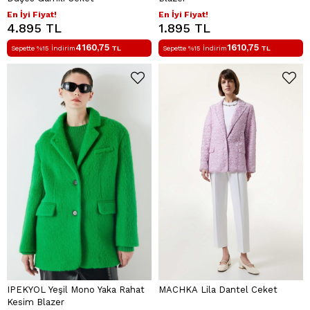
En İyi Fiyat!
En İyi Fiyat!
4.895 TL
1.895 TL
4160,75
1610,75
Sepette %15 İndirim
TL
Sepette %15 İndirim
TL
IPEKYOL Yeşil Mono Yaka Rahat
MACHKA Lila Dantel Ceket
Kesim Blazer