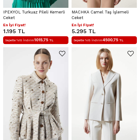
IPEKYOL Turkuaz Pileli Kemerli
MACHKA Camel Taş İşlemeli
Ceket
Ceket
En İyi Fiyat!
En İyi Fiyat!
1.195 TL
5.295 TL
1015,75
4500,75
Sepette %15 İndirim
TL
Sepette %15 İndirim
TL