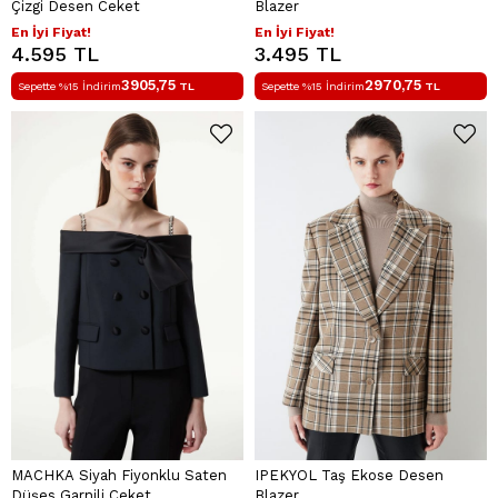
Çizgi Desen Ceket
Blazer
En İyi Fiyat!
En İyi Fiyat!
4.595 TL
3.495 TL
3905,75
2970,75
Sepette %15 İndirim
TL
Sepette %15 İndirim
TL
MACHKA Siyah Fiyonklu Saten
IPEKYOL Taş Ekose Desen
Düşes Garnili Ceket
Blazer