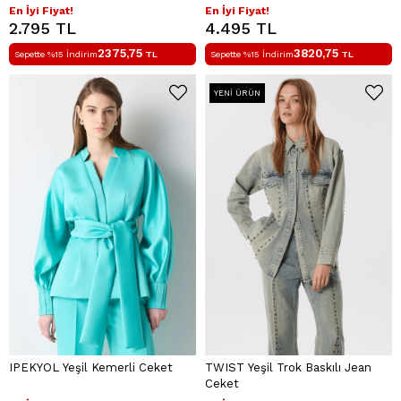
En İyi Fiyat!
En İyi Fiyat!
2.795 TL
4.495 TL
2375,75
3820,75
Sepette %15 İndirim
TL
Sepette %15 İndirim
TL
YENI ÜRÜN
IPEKYOL Yeşil Kemerli Ceket
TWIST Yeşil Trok Baskılı Jean
Ceket