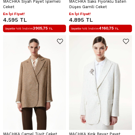
MACHKA Siyah Payet İşlemeli
MACHKA Saks Fiyonklu Saten
Ceket
Düşes Garnili Ceket
En İyi Fiyat!
En İyi Fiyat!
4.595 TL
4.895 TL
3905,75
4160,75
Sepette %15 İndirim
TL
Sepette %15 İndirim
TL
MACHKA Camel Tüvit Ceket
MACHKA Kırık Beyaz Payet