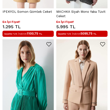
IPEKYOL Somon Gömlek Ceket
MACHKA Siyah Mono Yaka Tüvit
Ceket
En İyi Fiyat!
En İyi Fiyat!
1.295 TL
5.995 TL
1100,75
5095,75
Sepette %15 İndirim
TL
Sepette %15 İndirim
TL