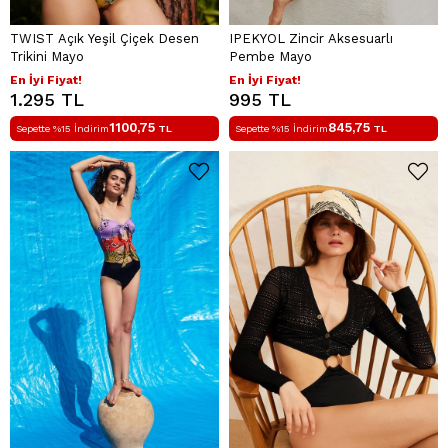
TWIST Açık Yeşil Çiçek Desen
IPEKYOL Zincir Aksesuarlı
Trikini Mayo
Pembe Mayo
En İyi Fiyat!
En İyi Fiyat!
1.295 TL
995 TL
1100,75
845,75
Sepette %15 İndirim
TL
Sepette %15 İndirim
TL