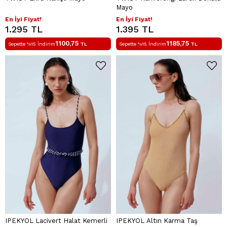
Mayo
En İyi Fiyat!
En İyi Fiyat!
1.295 TL
1.395 TL
1100,75
1185,75
Sepette %15 İndirim
TL
Sepette %15 İndirim
TL
IPEKYOL Lacivert Halat Kemerli
IPEKYOL Altın Karma Taş