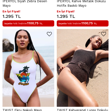
IPEKYOL Siyah Zebra Desen
IPEKYOL Kahve Metalik Dokulu
Mayo
Hotfix Baskılı Mayo
En İyi Fiyat!
En İyi Fiyat!
1.295 TL
1.295 TL
1100,75
1100,75
Sepette %15 İndirim
TL
Sepette %15 İndirim
TL
TWIST Ekru Nakışlı Mayo
TWIST Kahverengi Lurex Dokulu