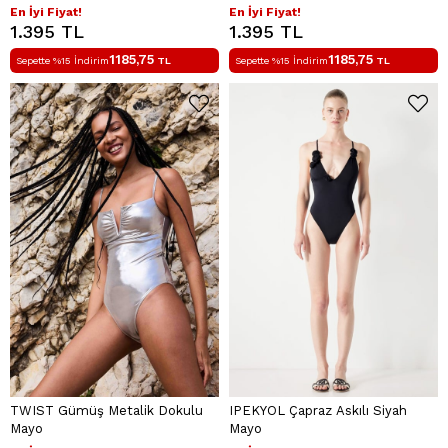
En İyi Fiyat!
En İyi Fiyat!
1.395 TL
1.395 TL
1185,75
1185,75
Sepette %15 İndirim
TL
Sepette %15 İndirim
TL
TWIST Gümüş Metalik Dokulu
IPEKYOL Çapraz Askılı Siyah
Mayo
Mayo