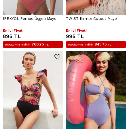
IPEKYOL Pembe Üçgen Mayo
TWIST Kırmızı Cutout Mayo
En İyi Fiyat!
En İyi Fiyat!
895 TL
995 TL
760,75
845,75
Sepette %15 İndirim
TL
Sepette %15 İndirim
TL