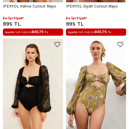
IPEKYOL Kahve Cutout Mayo
IPEKYOL Siyah Cutout Mayo
En İyi Fiyat!
En İyi Fiyat!
995 TL
995 TL
845,75
845,75
Sepette %15 İndirim
TL
Sepette %15 İndirim
TL