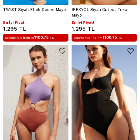
TWIST Siyah Etnik Desen Mayo
IPEKYOL Siyah Cutout Triko
Mayo
En İyi Fiyat!
En İyi Fiyat!
1.295 TL
1.295 TL
1100,75
1100,75
Sepette %15 İndirim
TL
Sepette %15 İndirim
TL