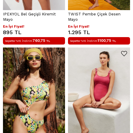
IPEKYOL Bel Geçişli Kiremit
TWIST Pembe Çiçek Desen
Mayo
Mayo
En İyi Fiyat!
En İyi Fiyat!
895 TL
1.295 TL
760,75
1100,75
Sepette %15 İndirim
TL
Sepette %15 İndirim
TL