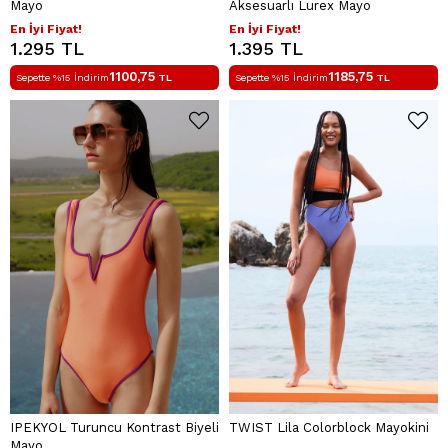
Mayo
Aksesuarlı Lurex Mayo
En İyi Fiyat!
En İyi Fiyat!
1.295 TL
1.395 TL
1100,75
1185,75
Sepette %15 İndirim
TL
Sepette %15 İndirim
TL
IPEKYOL Turuncu Kontrast Biyeli
TWIST Lila Colorblock Mayokini
Mayo