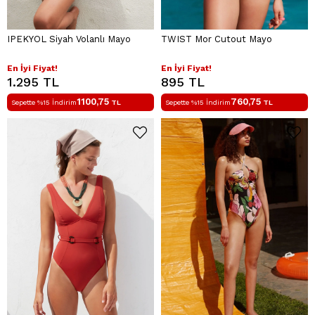
IPEKYOL Siyah Volanlı Mayo
TWIST Mor Cutout Mayo
En İyi Fiyat!
En İyi Fiyat!
1.295 TL
895 TL
1100,75
760,75
Sepette %15 İndirim
TL
Sepette %15 İndirim
TL