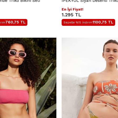
e Triko Bikini Seti
IPEKYOL Siyah Desenli Triko 
En İyi Fiyat!
1.295 TL
760,75
TL
1100,75
TL
irim
Sepette %15 İndirim