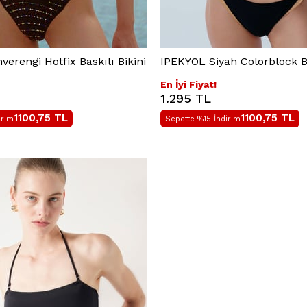
erengi Hotfix Baskılı Bikini
IPEKYOL Siyah Colorblock Bi
En İyi Fiyat!
1.295 TL
1100,75
TL
1100,75
TL
irim
Sepette %15 İndirim