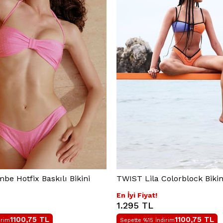
e Hotfix Baskılı Bikini
TWIST Lila Colorblock Bikin
En İyi Fiyat!
1.295 TL
1100,75
TL
1100,75
TL
irim
Sepette %15 İndirim