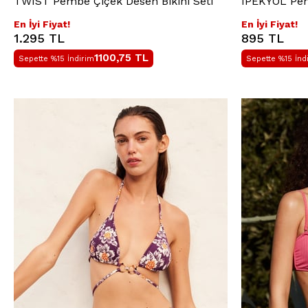
TWIST Pembe Çiçek Desen Bikini Seti
IPEKYOL Pemb
En İyi Fiyat!
En İyi Fiyat!
1.295 TL
895 TL
1100,75
TL
Sepette %15 İndirim
Sepette %15 İnd