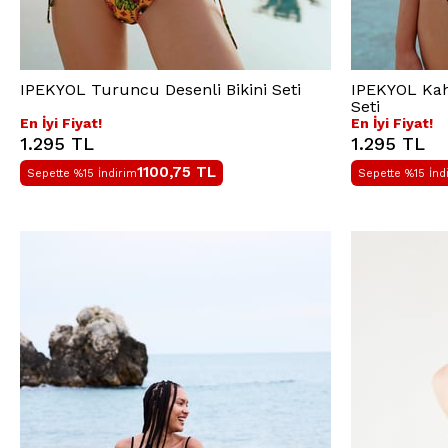
IPEKYOL Turuncu Desenli Bikini Seti
IPEKYOL Kahv
Seti
En İyi Fiyat!
En İyi Fiyat!
1.295 TL
1.295 TL
1100,75
TL
Sepette %15 İndirim
Sepette %15 İnd