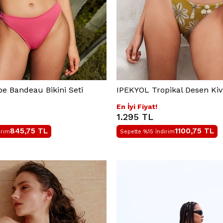
 Bandeau Bikini Seti
IPEKYOL Tropikal Desen Kivi 
En İyi Fiyat!
1.295 TL
845,75
TL
1100,75
TL
irim
Sepette %15 İndirim