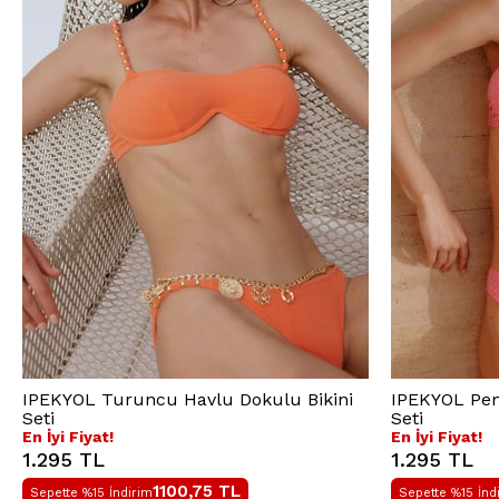
IPEKYOL Turuncu Havlu Dokulu Bikini
IPEKYOL Pemb
Seti
Seti
En İyi Fiyat!
En İyi Fiyat!
1.295 TL
1.295 TL
1100,75
TL
Sepette %15 İndirim
Sepette %15 İnd