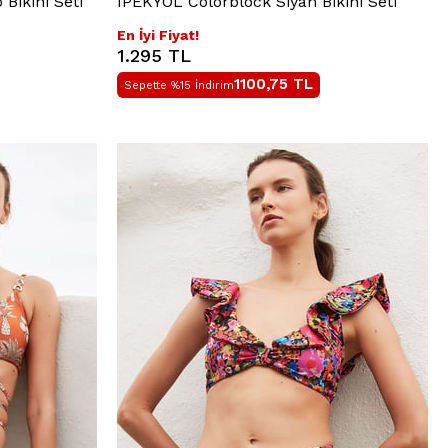
Bikini Seti
IPEKYOL Colorblock Siyah Bikini Seti
En İyi Fiyat!
1.295 TL
1100,75
TL
Sepette %15 İndirim