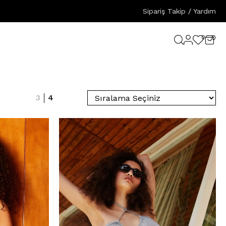
Sipariş Takip
/
Yardım
0
0