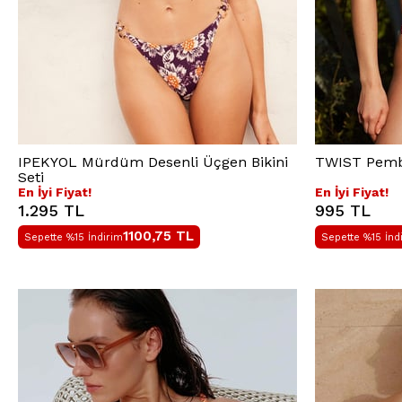
IPEKYOL Mürdüm Desenli Üçgen Bikini
TWIST Pembe
Seti
En İyi Fiyat!
En İyi Fiyat!
1.295 TL
995 TL
1100,75
TL
Sepette %15 İndirim
Sepette %15 İnd