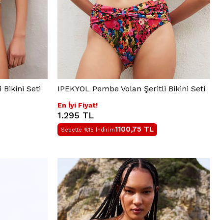
Bikini Seti
IPEKYOL Pembe Volan Şeritli Bikini Seti
En İyi Fiyat!
1.295 TL
1100,75
TL
Sepette %15 İndirim