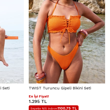
i Seti
TWIST Turuncu Gipeli Bikini Seti
En İyi Fiyat!
1.295 TL
1100,75
TL
Sepette %15 İndirim