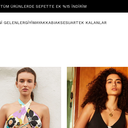
TÜM ÜRÜNLERDE SEPETTE EK %15 İNDİRİM
Nİ GELENLER
GİYİM
AYAKKABI
AKSESUAR
TEK KALANLAR