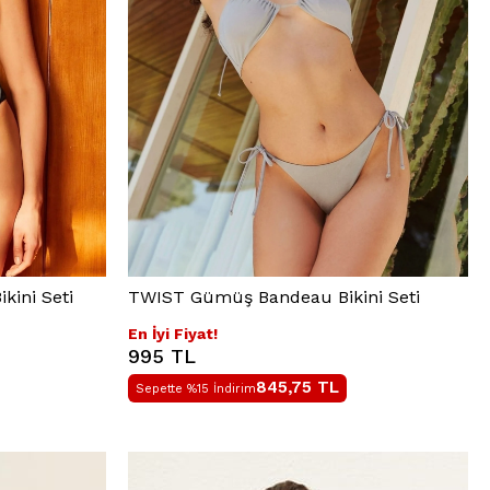
kini Seti
TWIST Gümüş Bandeau Bikini Seti
En İyi Fiyat!
995 TL
845,75
TL
Sepette %15 İndirim