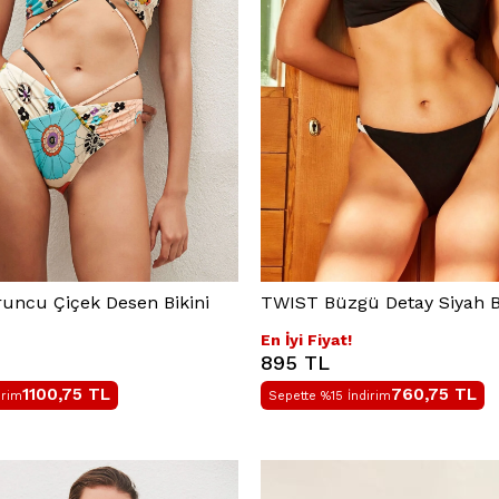
uncu Çiçek Desen Bikini
TWIST Büzgü Detay Siyah Bi
En İyi Fiyat!
895 TL
1100,75
TL
760,75
TL
irim
Sepette %15 İndirim