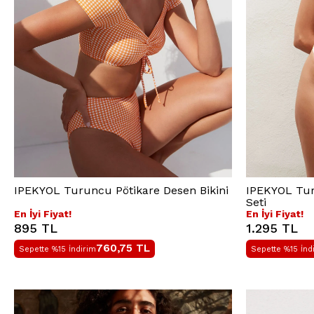
IPEKYOL Turuncu Pötikare Desen Bikini
IPEKYOL Tur
Seti
En İyi Fiyat!
En İyi Fiyat!
895 TL
1.295 TL
760,75
TL
Sepette %15 İndirim
Sepette %15 İnd