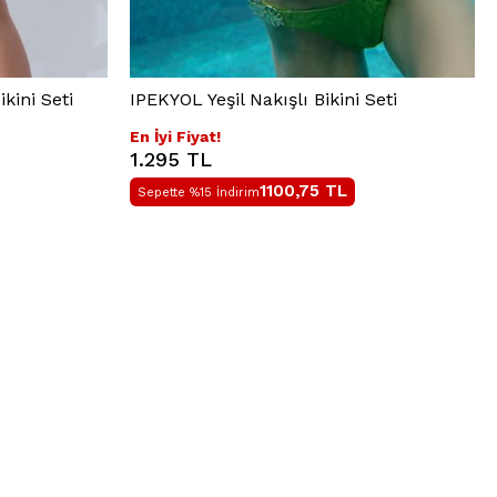
kini Seti
IPEKYOL Yeşil Nakışlı Bikini Seti
En İyi Fiyat!
1.295 TL
1100,75
TL
Sepette %15 İndirim