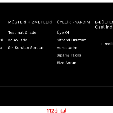
MÜŞTERİ HİZMETLERİ
ÜYELİK - YARDIM
E-BÜLTE
Özel ind
Teslimat & İade
Üye Ol
si
Kolay İade
Şifremi Unuttum
sı
Sık Sorulan Sorular
Adreslerim
Sipariş Takibi
Bize Sorun