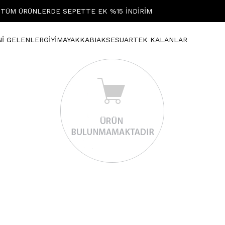
TÜM ÜRÜNLERDE SEPETTE EK %15 İNDİRİM
Nİ GELENLER
GİYİM
AYAKKABI
AKSESUAR
TEK KALANLAR