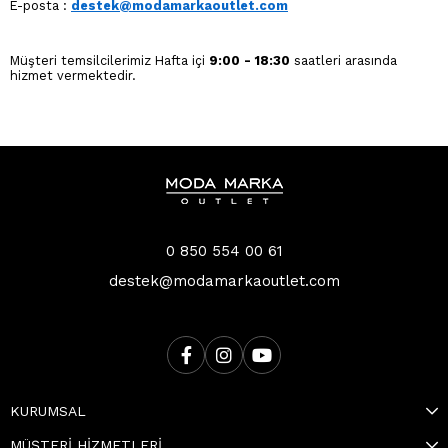
E-posta :
destek@modamarkaoutlet.com
Müşteri temsilcilerimiz Hafta içi
9:00 - 18:30
saatleri arasında
hizmet vermektedir.
0 850 554 00 61
destek@modamarkaoutlet.com
KURUMSAL
MÜŞTERİ HİZMETLERİ