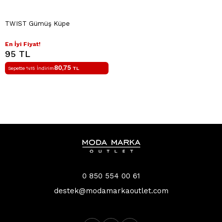
TWIST Gümüş Küpe
En İyi Fiyat!
95 TL
80,75
Sepette %15 İndirim
TL
0 850 554 00 61
destek@modamarkaoutlet.com