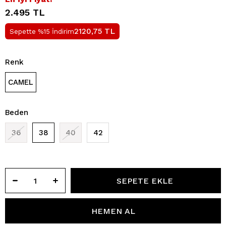
2.495 TL
TL
2120,75
Sepette %15 İndirim
Renk
CAMEL
Beden
36
38
40
42