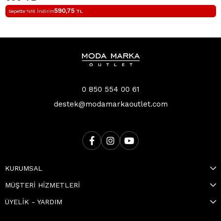
590,75
Sepette %15 İndirim
TL
0 850 554 00 61
destek@modamarkaoutlet.com
KURUMSAL
MÜŞTERİ HİZMETLERİ
ÜYELİK - YARDIM