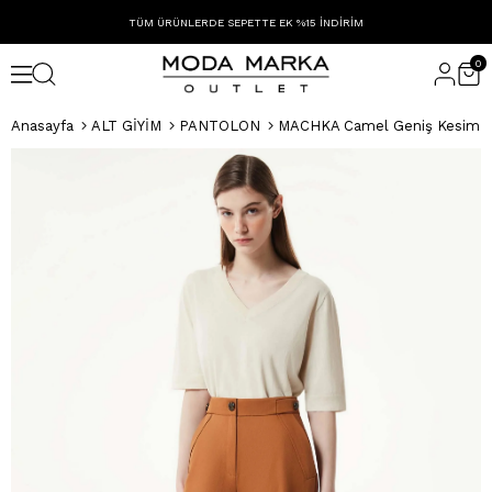
TÜM ÜRÜNLERDE SEPETTE EK %15 İNDİRİM
0
Anasayfa
ALT GİYİM
PANTOLON
MACHKA Camel Geniş Kesim Düğm