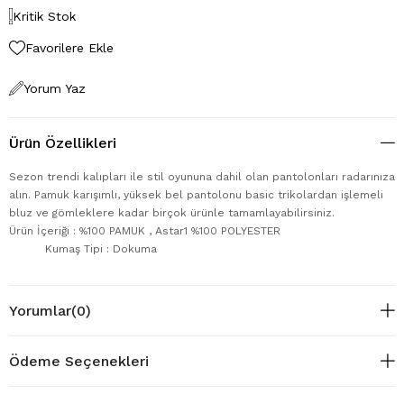
Kritik Stok
Favorilere Ekle
Yorum Yaz
Ürün Özellikleri
Sezon trendi kalıpları ile stil oyununa dahil olan pantolonları radarınıza
alın. Pamuk karışımlı, yüksek bel pantolonu basic trikolardan işlemeli
bluz ve gömleklere kadar birçok ürünle tamamlayabilirsiniz.
Ürün İçeriği : %100 PAMUK , Astar1 %100 POLYESTER
Kumaş Tipi : Dokuma
Yorumlar
(0)
Ödeme Seçenekleri