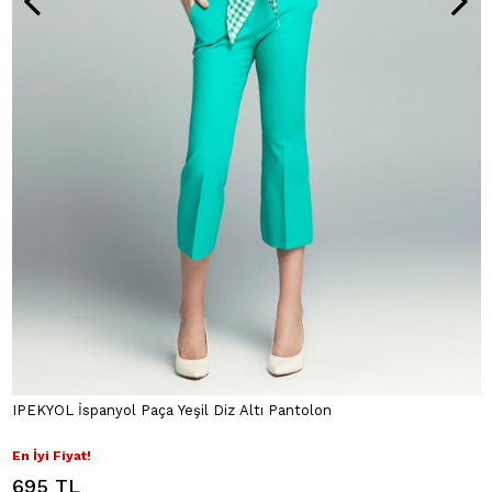
IPEKYOL İspanyol Paça Yeşil Diz Altı Pantolon
En İyi Fiyat!
695 TL