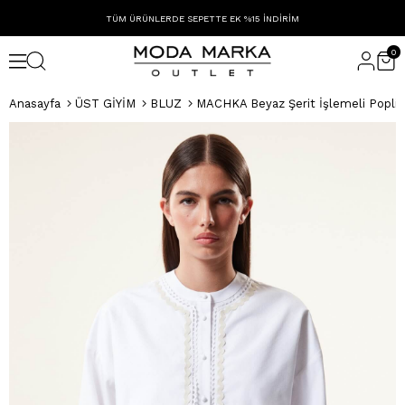
TÜM ÜRÜNLERDE SEPETTE EK %15 İNDİRİM
0
Anasayfa
ÜST GİYİM
BLUZ
MACHKA Beyaz Şerit İşlemeli Poplin