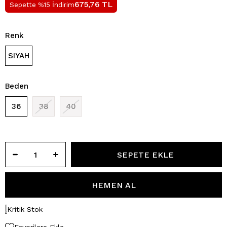
TL
675,76
Sepette %15 İndirim
Renk
SIYAH
Beden
36
38
40
Kritik Stok
Favorilere Ekle