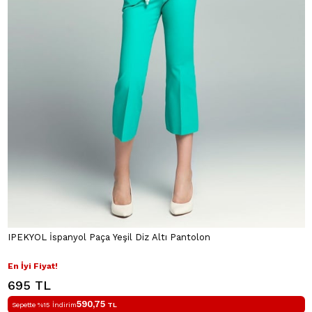
IPEKYOL İspanyol Paça Yeşil Diz Altı Pantolon
En İyi Fiyat!
695 TL
590,75
Sepette %15 İndirim
TL