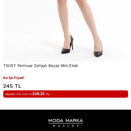
TWIST Fermuar Detaylı Beyaz Mini Etek
En İyi Fiyat!
245 TL
208,25
Sepette %15 İndirim
TL