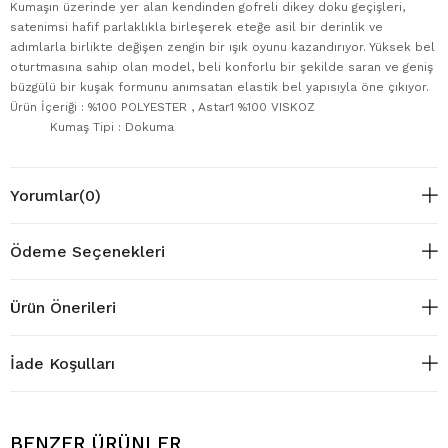
Kumaşın üzerinde yer alan kendinden gofreli dikey doku geçişleri,
satenimsi hafif parlaklıkla birleşerek eteğe asil bir derinlik ve
adımlarla birlikte değişen zengin bir ışık oyunu kazandırıyor. Yüksek bel
oturtmasına sahip olan model, beli konforlu bir şekilde saran ve geniş
büzgülü bir kuşak formunu anımsatan elastik bel yapısıyla öne çıkıyor.
Ürün İçeriği : %100 POLYESTER , Astar1 %100 VISKOZ
Kumaş Tipi : Dokuma
Yorumlar
(0)
Ödeme Seçenekleri
Ürün Önerileri
İade Koşulları
BENZER ÜRÜNLER