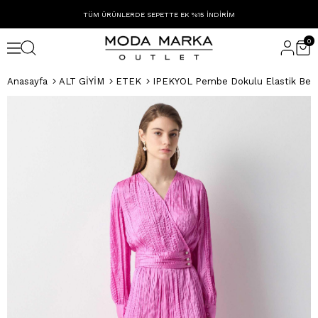
TÜM ÜRÜNLERDE SEPETTE EK %15 İNDİRİM
0
Anasayfa
ALT GİYİM
ETEK
IPEKYOL Pembe Dokulu Elastik Bel 