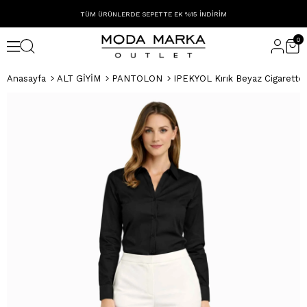
TÜM ÜRÜNLERDE SEPETTE EK %15 İNDİRİM
0
Anasayfa
ALT GİYİM
PANTOLON
IPEKYOL Kırık Beyaz Cigarette