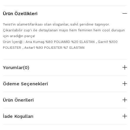
Ürün Özellikleri
Twist'in alametifarikası olan sloganlar, sahil şeridine taşınıyor.
Çıkarılabilir cup'ı ile detaylanan mayo hem feminen hem cool duruşun
için aradığın parça!
Ürün İçeriği : Ana Kumaş %80 POLIAMID %20 ELASTAN , Garni1 %100
POLIESTER , Astar1 %93 POLIESTER %7 ELASTAN
Yorumlar
(0)
Ödeme Seçenekleri
Ürün Önerileri
İade Koşulları