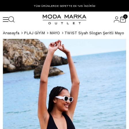
TÜM ÜRÜNLERDE SEPETTE EK %15 İNDİRİM
0
Anasayfa
PLAJ GİYİM
MAYO
TWIST Siyah Slogan Şeritli Mayo