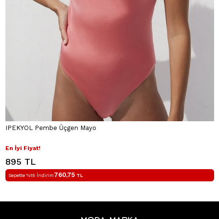
IPEKYOL Pembe Üçgen Mayo
En İyi Fiyat!
895 TL
760,75
Sepette %15 İndirim
TL