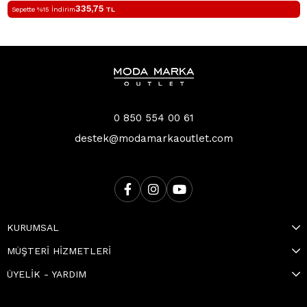
335,75
Sepette %15 İndirim
TL
0 850 554 00 61
destek@modamarkaoutlet.com
KURUMSAL
MÜŞTERİ HİZMETLERİ
ÜYELİK - YARDIM