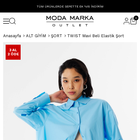
TÜM ÜRÜNLERDE SEPETTE EK %15 İNDİRİM
0
Anasayfa
ALT GİYİM
ŞORT
TWIST Mavi Beli Elastik Şort
3 AL
2 ÖDE