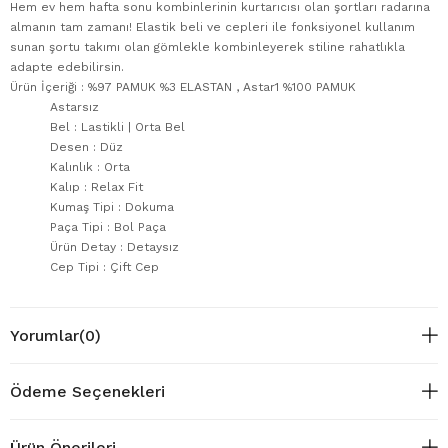
Hem ev hem hafta sonu kombinlerinin kurtarıcısı olan şortları radarına
almanın tam zamanı! Elastik beli ve cepleri ile fonksiyonel kullanım
sunan şortu takımı olan gömlekle kombinleyerek stiline rahatlıkla
adapte edebilirsin.
Ürün İçeriği : %97 PAMUK %3 ELASTAN , Astar1 %100 PAMUK
Astarsız
Bel : Lastikli | Orta Bel
Desen : Düz
Kalınlık : Orta
Kalıp : Relax Fit
Kumaş Tipi : Dokuma
Paça Tipi : Bol Paça
Ürün Detay : Detaysız
Cep Tipi : Çift Cep
Yorumlar
(0)
Ödeme Seçenekleri
Ürün Önerileri