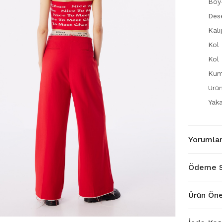
Boy
Dese
Kalı
Kol
Kol 
Kuma
Ürün
Yaka
Yorumla
Ödeme S
Ürün Öne