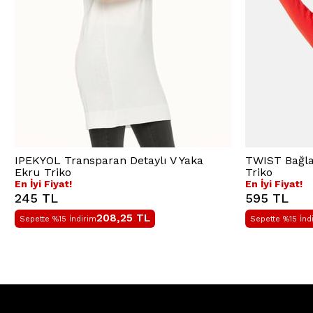
IPEKYOL Transparan Detaylı V Yaka
TWIST Bağlam
Ekru Triko
Triko
En İyi Fiyat!
En İyi Fiyat!
245 TL
595 TL
208,25
TL
Sepette %15 İndirim
Sepette %15 İnd