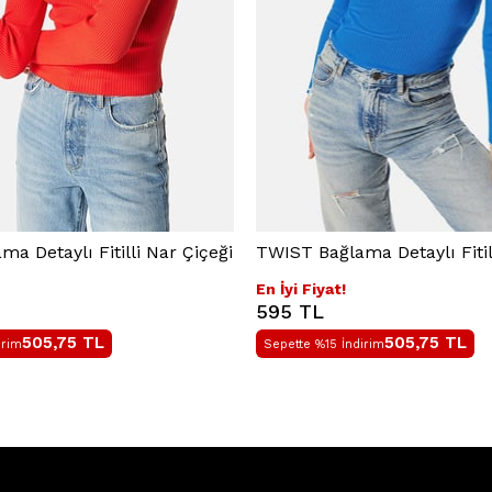
a Detaylı Fitilli Nar Çiçeği
TWIST Bağlama Detaylı Fitil
En İyi Fiyat!
595 TL
505,75
TL
505,75
TL
irim
Sepette %15 İndirim