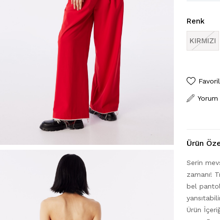
Renk
KIRMIZI
Favori
Yorum
Ürün Özel
Serin mev
zamanı! Tr
bel panto
yansıtabili
Ürün İçe