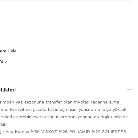
lere Ekle
 Yaz
likleri
simden yaz sezonuna transfer olan trikoları radarına alma
end kırmızıların jakarlarla buluşmasını yansıtan trikoyu yüksek
lonlarla kombinleyerek vücut proporsiyonunu en doğru şekilde
rsin.
riği : Ana Kumaş %50 VISKOZ %28 POLIAMID %22 POLIESTER