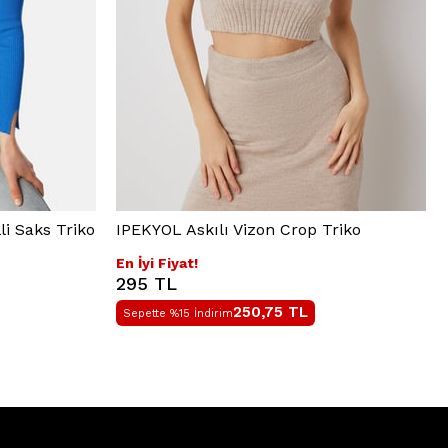
li Saks Triko
IPEKYOL Askılı Vizon Crop Triko
En İyi Fiyat!
295 TL
250,75
TL
Sepette %15 İndirim