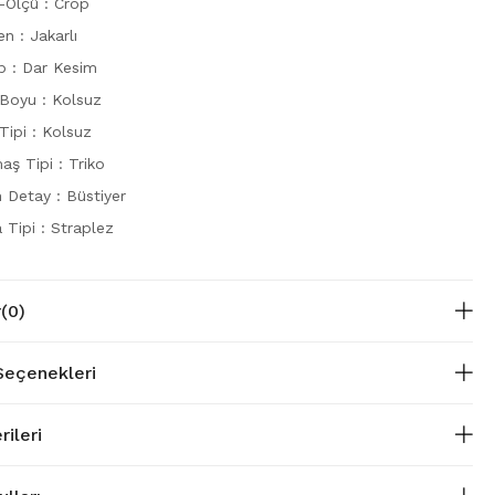
-Ölçü : Crop
n : Jakarlı
p : Dar Kesim
 Boyu : Kolsuz
Tipi : Kolsuz
ş Tipi : Triko
 Detay : Büstiyer
 Tipi : Straplez
r
(0)
eçenekleri
rileri