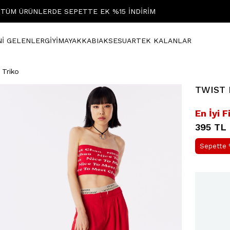
TÜM ÜRÜNLERDE SEPETTE EK %15 İNDİRİM
Nİ GELENLER
GİYİM
AYAKKABI
AKSESUAR
TEK KALANLAR
 Triko
TWIST K
En İyi F
395 TL
Sepette 