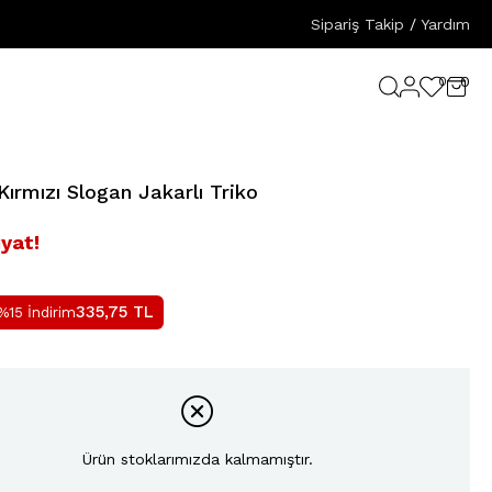
Sipariş Takip
/
Yardım
0
0
ırmızı Slogan Jakarlı Triko
iyat!
335,75
TL
%15 İndirim
Ürün stoklarımızda kalmamıştır.