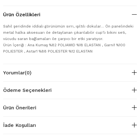
Ürün Özellikleri
Sahil şeridinde iddialı görünümün sırrı, ışıltılı dokular… Ön panelindeki
metal halka aksesuarı ile detaylanan çıkarılabilir cup'lı bikini seti,
vücudu saran bağlamaları ile çarpıcı bir etki yaratıyor.
Ürün İçeriği : Ana Kumaş %82 POLIAMID %18 ELASTAN , Garni1 %100
POLIESTER , Astar1 %88 POLIESTER %12 ELASTAN
Yorumlar
(0)
Ödeme Seçenekleri
Ürün Önerileri
İade Koşulları