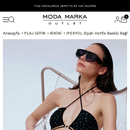
TÜM ÜRÜNLERDE SEPETTE EK %15 İNDİRİM
0
Anasayfa
PLAJ GİYİM
BİKİNİ
IPEKYOL Siyah Hotfix Baskılı Bağlam