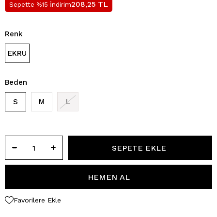
TL
208,25
Sepette %15 İndirim
Renk
EKRU
Beden
S
M
L
Favorilere Ekle