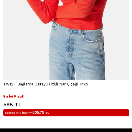
TWIST Bağlama Detaylı Fitilli Nar Çiçeği Triko
En İyi Fiyat!
595 TL
505,75
Sepette %15 İndirim
TL