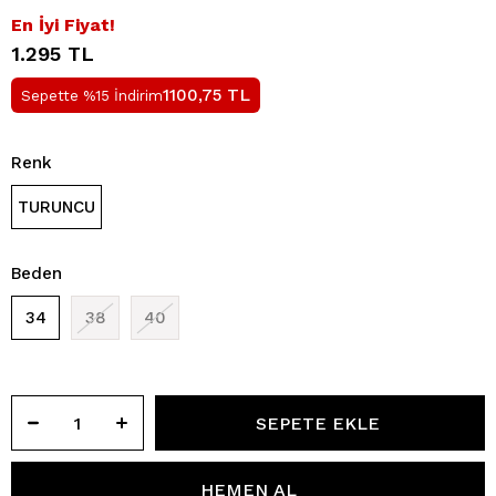
En İyi Fiyat!
1.295 TL
TL
1100,75
Sepette %15 İndirim
Renk
TURUNCU
Beden
34
38
40