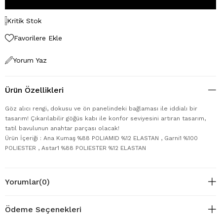
Kritik Stok
Favorilere Ekle
Yorum Yaz
Ürün Özellikleri
Göz alıcı rengi, dokusu ve ön panelindeki bağlaması ile iddialı bir
tasarım! Çıkarılabilir göğüs kabı ile konfor seviyesini artıran tasarım,
tatil bavulunun anahtar parçası olacak!
Ürün İçeriği : Ana Kumaş %88 POLIAMID %12 ELASTAN , Garni1 %100
POLIESTER , Astar1 %88 POLIESTER %12 ELASTAN
Yorumlar
(0)
Ödeme Seçenekleri