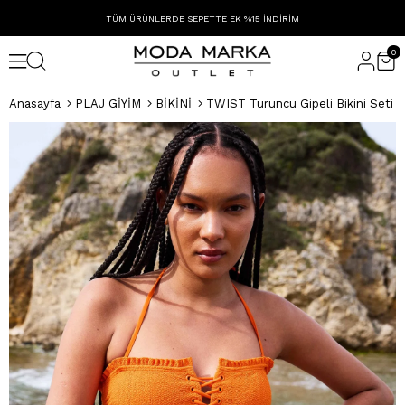
TÜM ÜRÜNLERDE SEPETTE EK %15 İNDİRİM
0
Anasayfa
PLAJ GİYİM
BİKİNİ
TWIST Turuncu Gipeli Bikini Seti