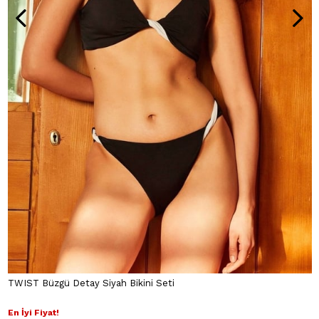
TWIST Büzgü Detay Siyah Bikini Seti
En İyi Fiyat!