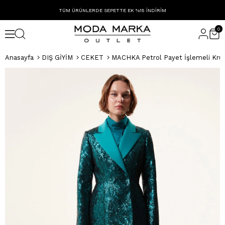
TÜM ÜRÜNLERDE SEPETTE EK %15 İNDİRİM
0
Anasayfa
DIŞ GİYİM
CEKET
MACHKA Petrol Payet İşlemeli Kru