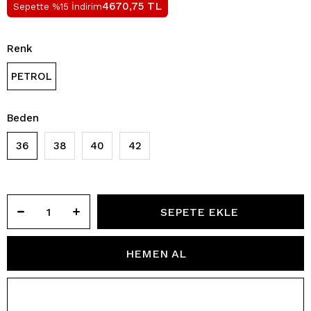
TL
4670,75
Sepette %15 İndirim
Renk
PETROL
Beden
36
38
40
42
TÜM KOMBINI SATIN AL