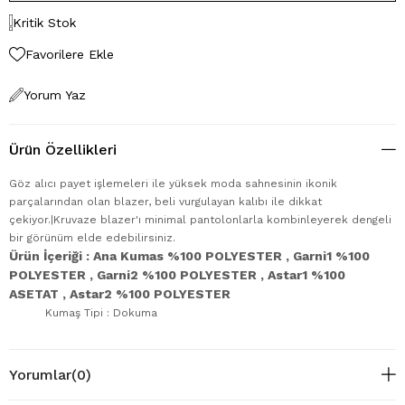
Kritik Stok
Favorilere Ekle
Yorum Yaz
Ürün Özellikleri
Göz alıcı payet işlemeleri ile yüksek moda sahnesinin ikonik
parçalarından olan blazer, beli vurgulayan kalıbı ile dikkat
çekiyor.|Kruvaze blazer'ı minimal pantolonlarla kombinleyerek dengeli
bir görünüm elde edebilirsiniz.
Ürün İçeriği : Ana Kumas %100 POLYESTER , Garni1 %100
POLYESTER , Garni2 %100 POLYESTER , Astar1 %100
ASETAT , Astar2 %100 POLYESTER
Kumaş Tipi : Dokuma
Yorumlar
(0)