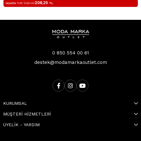
208,25
Sepette %15 İndirim
TL
0 850 554 00 61
destek@modamarkaoutlet.com
KURUMSAL
MÜŞTERİ HİZMETLERİ
ÜYELİK - YARDIM