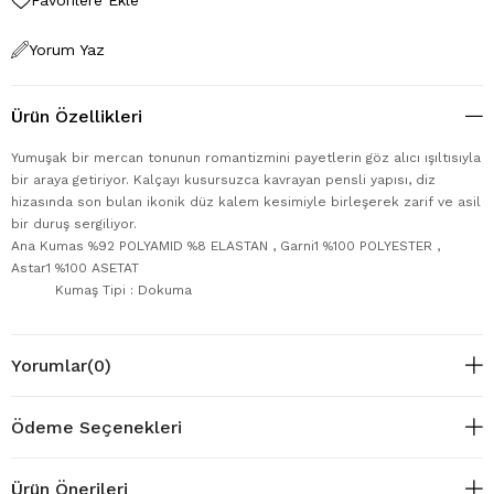
Yorum Yaz
Ürün Özellikleri
Yumuşak bir mercan tonunun romantizmini payetlerin göz alıcı ışıltısıyla
bir araya getiriyor. Kalçayı kusursuzca kavrayan pensli yapısı, diz
hizasında son bulan ikonik düz kalem kesimiyle birleşerek zarif ve asil
bir duruş sergiliyor.
Ana Kumas %92 POLYAMID %8 ELASTAN , Garni1 %100 POLYESTER ,
Astar1 %100 ASETAT
Kumaş Tipi : Dokuma
Yorumlar
(0)
Ödeme Seçenekleri
Ürün Önerileri