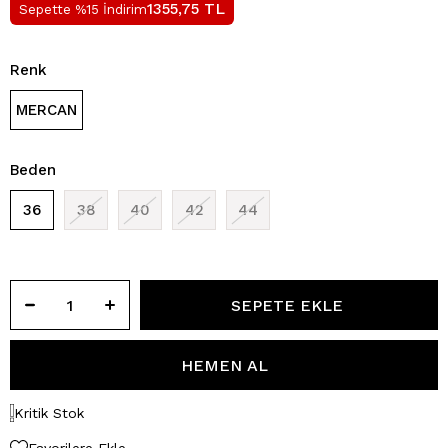
TL
1355,75
Sepette %15 İndirim
Renk
MERCAN
Beden
36
38
40
42
44
Kritik Stok
Favorilere Ekle