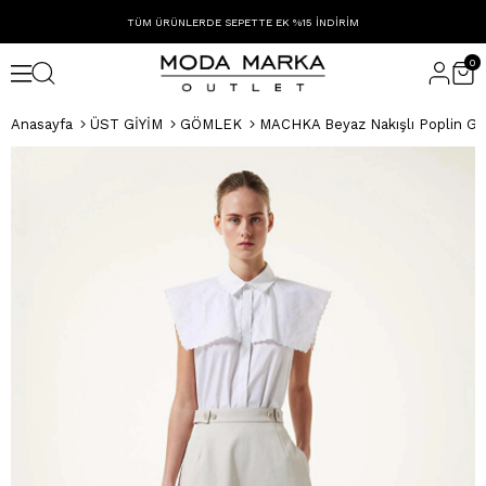
TÜM ÜRÜNLERDE SEPETTE EK %15 İNDİRİM
0
Anasayfa
ÜST GİYİM
GÖMLEK
MACHKA Beyaz Nakışlı Poplin G