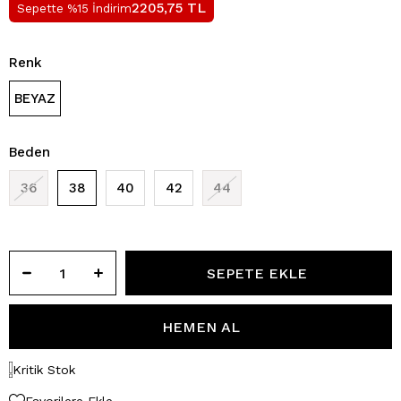
TL
2205,75
Sepette %15 İndirim
Renk
BEYAZ
Beden
36
38
40
42
44
Kritik Stok
Favorilere Ekle