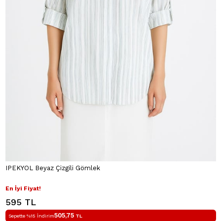
IPEKYOL Beyaz Çizgili Gömlek
En İyi Fiyat!
595 TL
505,75
Sepette %15 İndirim
TL