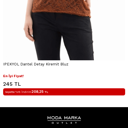
IPEKYOL Dantel Detay Kiremit Bluz
En İyi Fiyat!
245 TL
208,25
Sepette %15 İndirim
TL