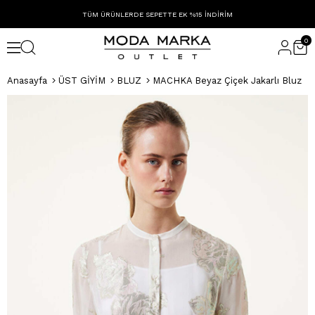
TÜM ÜRÜNLERDE SEPETTE EK %15 İNDİRİM
0
Anasayfa
ÜST GİYİM
BLUZ
MACHKA Beyaz Çiçek Jakarlı Bluz