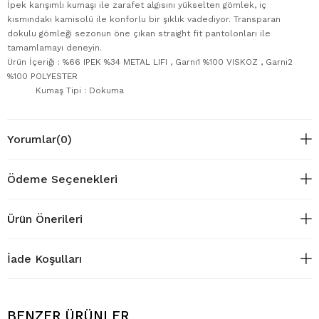
İpek karışımlı kumaşı ile zarafet algısını yükselten gömlek, iç
kısmındaki kamisolü ile konforlu bir şıklık vadediyor. Transparan
dokulu gömleği sezonun öne çıkan straight fit pantolonları ile
tamamlamayı deneyin.
Ürün İçeriği : %66 IPEK %34 METAL LIFI , Garni1 %100 VISKOZ , Garni2
%100 POLYESTER
Kumaş Tipi : Dokuma
Yorumlar
(0)
Ödeme Seçenekleri
Ürün Önerileri
İade Koşulları
BENZER ÜRÜNLER