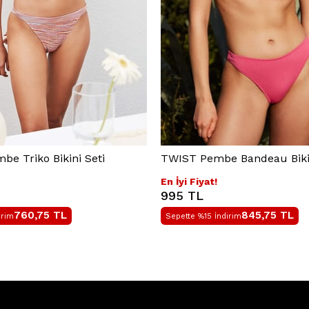
e Triko Bikini Seti
TWIST Pembe Bandeau Bikin
En İyi Fiyat!
995 TL
760,75
TL
845,75
TL
irim
Sepette %15 İndirim