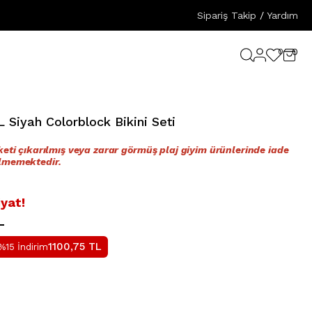
Sipariş Takip
/
Yardım
0
0
 Siyah Colorblock Bikini Seti
iketi çıkarılmış veya zarar görmüş plaj giyim ürünlerinde iade
lmemektedir.
iyat!
L
1100,75
TL
%15 İndirim