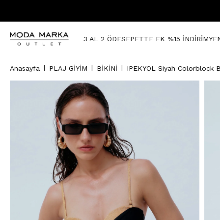
3 AL 2 ÖDE
SEPETTE EK %15 İNDİRİM
YE
Anasayfa
PLAJ GİYİM
BİKİNİ
IPEKYOL Siyah Colorblock Bi