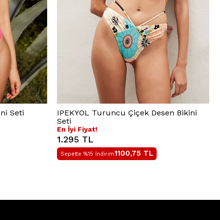
i Seti
IPEKYOL Turuncu Çiçek Desen Bikini
Seti
En İyi Fiyat!
1.295 TL
1100,75
TL
Sepette %15 İndirim