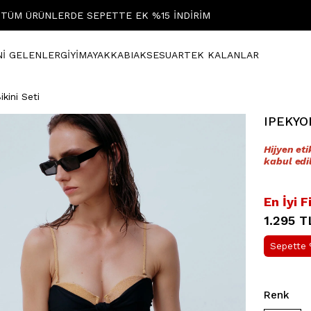
TÜM ÜRÜNLERDE SEPETTE EK %15 İNDİRİM
Nİ GELENLER
GİYİM
AYAKKABI
AKSESUAR
TEK KALANLAR
kini Seti
IPEKYOL
Hijyen et
kabul edi
En İyi F
1.295 T
Sepette 
Renk