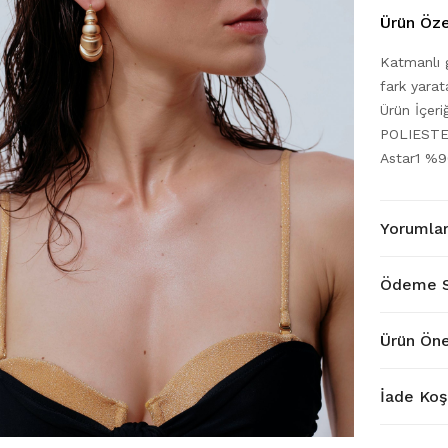
Ürün Özel
Katmanlı g
fark yarata
Ürün İçer
POLIESTE
Astar1 %
Yorumla
Ödeme S
Ürün Öne
İade Koşu