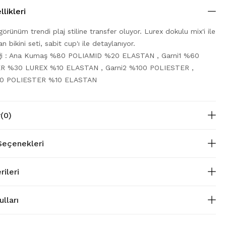
likleri
örünüm trendi plaj stiline transfer oluyor. Lurex dokulu mix'i ile
n bikini seti, sabit cup'ı ile detaylanıyor.
iği : Ana Kumaş %80 POLIAMID %20 ELASTAN , Garni1 %60
R %30 LUREX %10 ELASTAN , Garni2 %100 POLIESTER ,
90 POLIESTER %10 ELASTAN
r
(0)
eçenekleri
rileri
lları