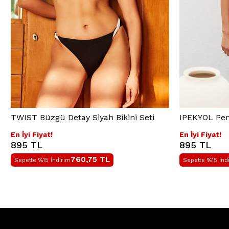
TWIST Büzgü Detay Siyah Bikini Seti
IPEKYOL Pemb
En İyi Fiyat!
En İyi Fiyat!
895 TL
895 TL
760,75
TL
Sepette %15 İndirim
Sepette %15 İnd