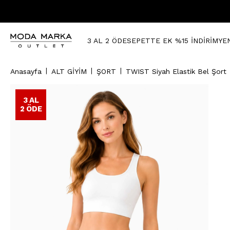
3 AL 2 ÖDE
SEPETTE EK %15 İNDİRİM
YE
Anasayfa
ALT GİYİM
ŞORT
TWIST Siyah Elastik Bel Şort
3 AL
2 ÖDE