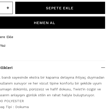
lere Ekle
 Yaz
likleri
el bandı sayesinde ekstra bir kapama detayına ihtiyaç duymadan
 kullanım sunuyor ve her vücut tipine konforlu bir şekilde uyum
 Kumaşın dökümlü, pürüzsüz ve hafif dokusu, Twist'in özgür ve
sarım anlayışını günlük stilin en rahat haliyle buluşturuyor.
100 POLYESTER
aş Tipi : Dokuma