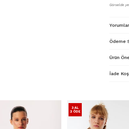
Görselde ye
Yorumla
Ödeme S
Ürün Öne
İade Koşu
3 AL
2 ÖDE