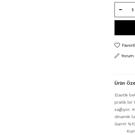
Favori
Yorum
Ürün Özel
Elastik b
pratik bir
sağlıyor.
dinamik ta
Garni1 %
Kum