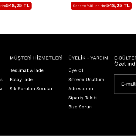
548,25
TL
548,25
TL
irim
Sepette %15 İndirim
MÜŞTERİ HİZMETLERİ
ÜYELİK - YARDIM
E-BÜLTE
Özel ind
Teslimat & İade
Üye Ol
si
Kolay İade
Şifremi Unuttum
sı
Sık Sorulan Sorular
Adreslerim
Sipariş Takibi
Bize Sorun