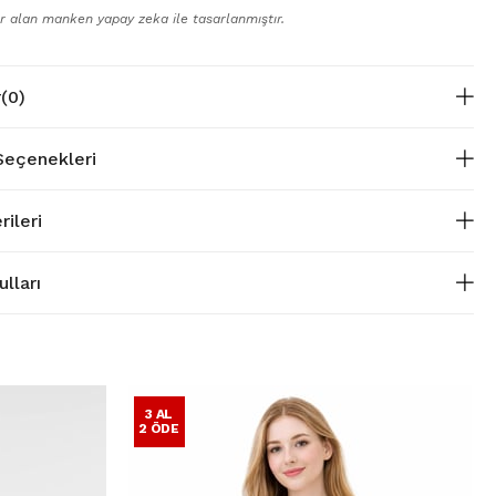
r alan manken yapay zeka ile tasarlanmıştır.
r
(0)
eçenekleri
rileri
lları
3 AL
2 ÖDE