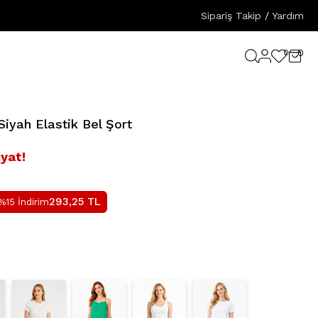
Sipariş Takip
/
Yardım
0
0
iyah Elastik Bel Şort
iyat!
293,25
TL
%15 İndirim