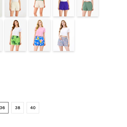
36
38
40