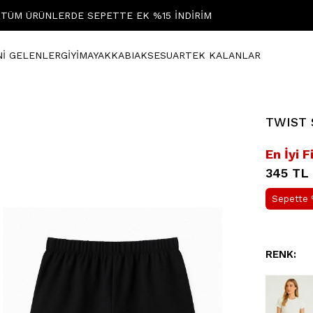
TÜM ÜRÜNLERDE SEPETTE EK %15 İNDİRİM
Nİ GELENLER
GİYİM
AYAKKABI
AKSESUAR
TEK KALANLAR
TWIST S
En İyi F
345 TL
Sepette 
RENK: