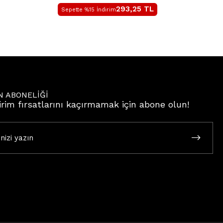
293,25
TL
Sepette %15 İndirim
N ABONELİĞİ
irim fırsatlarını kaçırmamak için abone olun!