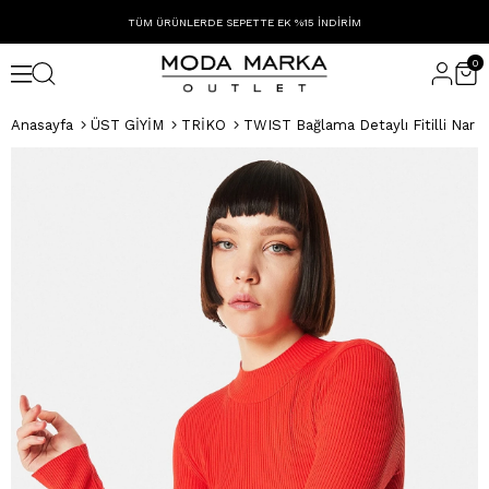
TÜM ÜRÜNLERDE SEPETTE EK %15 İNDİRİM
0
Anasayfa
ÜST GİYİM
TRİKO
TWIST Bağlama Detaylı Fitilli Nar Ç