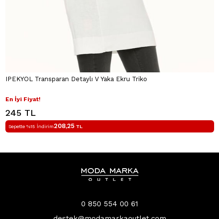
IPEKYOL Transparan Detaylı V Yaka Ekru Triko
En İyi Fiyat!
245 TL
208,25
Sepette %15 İndirim
TL
0 850 554 00 61
destek@modamarkaoutlet.com