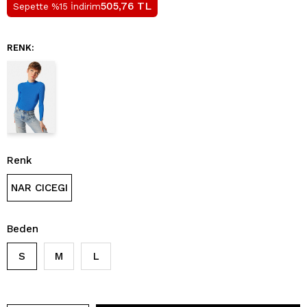
TL
505,76
Sepette %15 İndirim
RENK:
Renk
NAR CICEGI
Beden
S
M
L