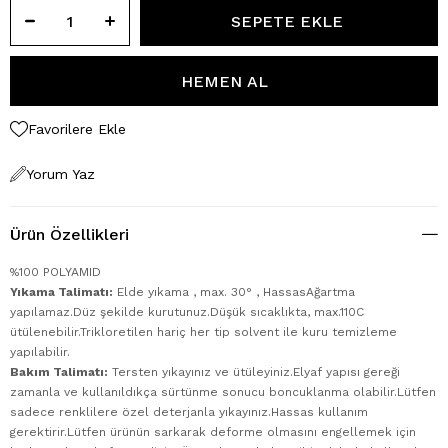
Favorilere Ekle
Yorum Yaz
Ürün Özellikleri
%100 POLYAMID
Yıkama Talimatı:
Elde yıkama , max. 30° , HassasAğartma
yapılamaz.Düz şekilde kurutunuz.Düşük sıcaklıkta, max.110C
ütülenebilir.Trikloretilen hariç her tip solvent ile kuru temizleme
yapılabilir.
Bakım Talimatı:
Tersten yıkayınız ve ütüleyiniz.Elyaf yapısı gereği
zamanla ve kullanıldıkça sürtünme sonucu boncuklanma olabilir.Lütfen
sadece renklilere özel deterjanla yıkayınız.Hassas kullanım
gerektirir.Lütfen ürünün sarkarak deforme olmasını engellemek için