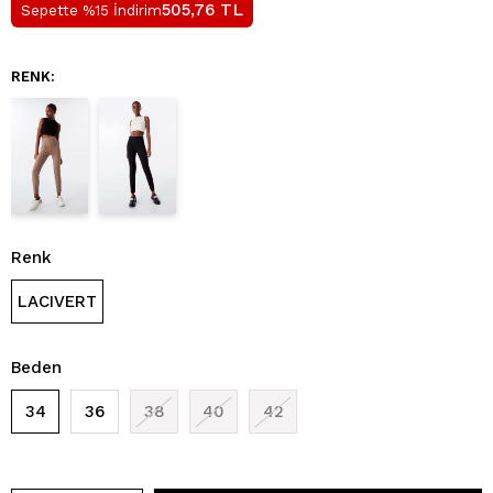
TL
505,76
Sepette %15 İndirim
RENK:
Renk
LACIVERT
Beden
34
36
38
40
42