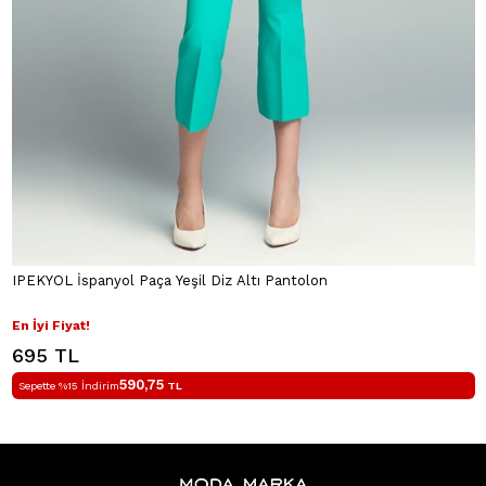
IPEKYOL İspanyol Paça Yeşil Diz Altı Pantolon
En İyi Fiyat!
695 TL
590,75
Sepette %15 İndirim
TL