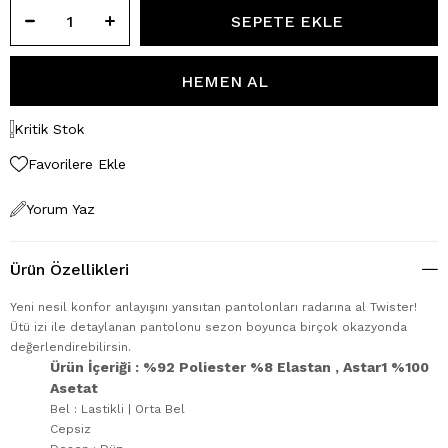
Kritik Stok
Favorilere Ekle
Yorum Yaz
Ürün Özellikleri
Yeni nesil konfor anlayışını yansıtan pantolonları radarına al Twister!
Ütü izi ile detaylanan pantolonu sezon boyunca birçok okazyonda
değerlendirebilirsin.
Ürün İçeriği : %92 Poliester %8 Elastan , Astar1 %100
Asetat
Bel : Lastikli | Orta Bel
Cepsiz