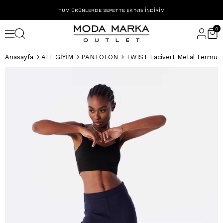
TÜM ÜRÜNLERDE SEPETTE EK %15 İNDİRİM
0
Anasayfa
ALT GİYİM
PANTOLON
TWIST Lacivert Metal Fermuar