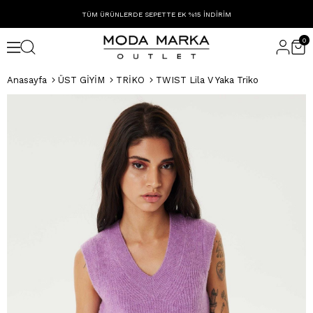
TÜM ÜRÜNLERDE SEPETTE EK %15 İNDİRİM
0
Anasayfa
ÜST GİYİM
TRİKO
TWIST Lila V Yaka Triko