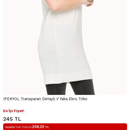
IPEKYOL Transparan Detaylı V Yaka Ekru Triko
En İyi Fiyat!
245 TL
208,25
Sepette %15 İndirim
TL