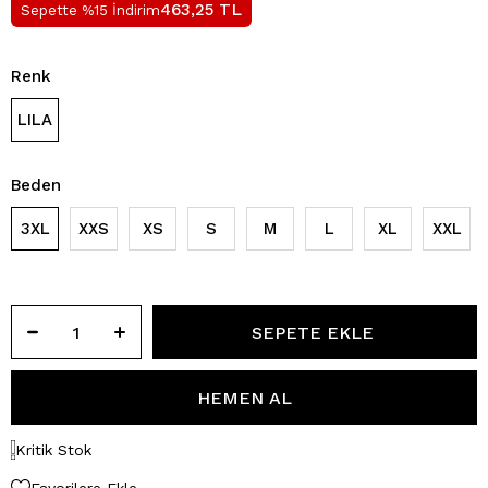
TL
463,25
Sepette %15 İndirim
Renk
LILA
Beden
3XL
XXS
XS
S
M
L
XL
XXL
Kritik Stok
Favorilere Ekle