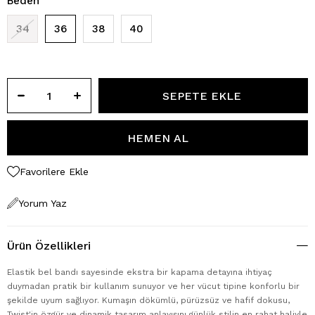
Beden
34
36
38
40
Favorilere Ekle
Yorum Yaz
Ürün Özellikleri
Elastik bel bandı sayesinde ekstra bir kapama detayına ihtiyaç
duymadan pratik bir kullanım sunuyor ve her vücut tipine konforlu bir
şekilde uyum sağlıyor. Kumaşın dökümlü, pürüzsüz ve hafif dokusu,
Twist'in özgür ve dinamik tasarım anlayışını günlük stilin en rahat haliyle