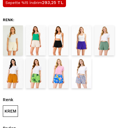
TL
293,25
Sepette %15 İndirim
RENK:
Renk
KREM