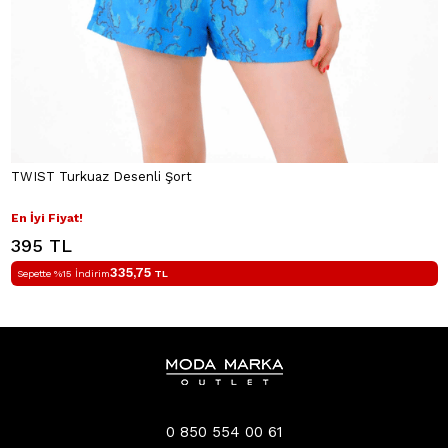
TWIST Turkuaz Desenli Şort
En İyi Fiyat!
395 TL
335,75
Sepette %15 İndirim
TL
0 850 554 00 61