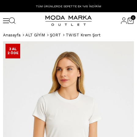
TÜM ÜRÜNLERDE SEPETTE EK %15 İNDİRİM
0
Anasayfa
ALT GİYİM
ŞORT
TWIST Krem Şort
3 AL
2 ÖDE