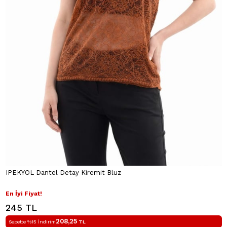
IPEKYOL Dantel Detay Kiremit Bluz
En İyi Fiyat!
245 TL
208,25
Sepette %15 İndirim
TL