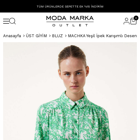
TÜM ÜRÜNLERDE SEPETTE EK %15 İNDİRİM
0
Anasayfa
ÜST GİYİM
BLUZ
MACHKA Yeşil İpek Karışımlı Desenl