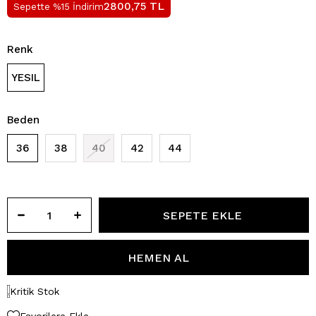
TL
2800,75
Sepette %15 İndirim
Renk
YESIL
Beden
36
38
40
42
44
Kritik Stok
Favorilere Ekle