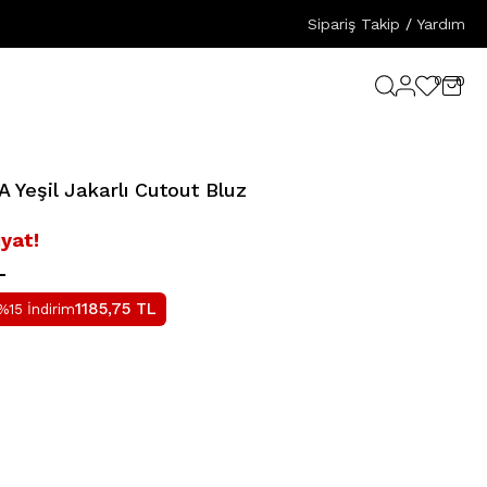
Sipariş Takip
/
Yardım
0
0
Yeşil Jakarlı Cutout Bluz
iyat!
L
1185,75
TL
%15 İndirim