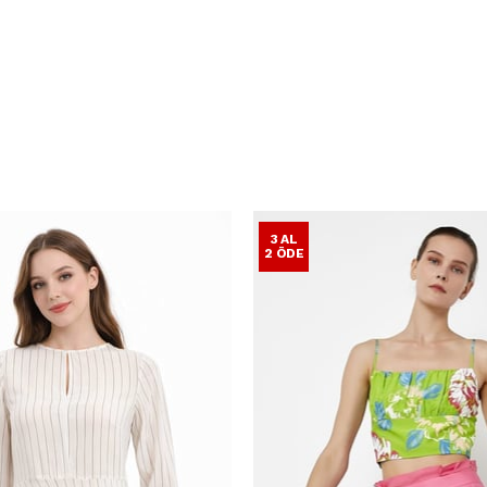
3 AL
2 ÖDE