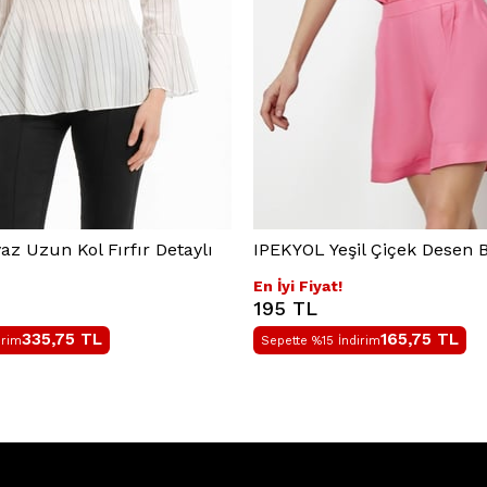
z Uzun Kol Fırfır Detaylı
IPEKYOL Yeşil Çiçek Desen B
En İyi Fiyat!
195 TL
335,75
TL
165,75
TL
irim
Sepette %15 İndirim