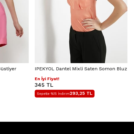
üstiyer
IPEKYOL Dantel Mixli Saten Somon Bluz
En İyi Fiyat!
345 TL
293,25
TL
Sepette %15 İndirim