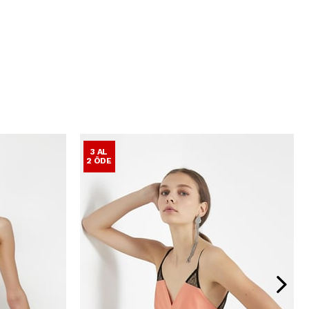
3 AL
2 ÖDE