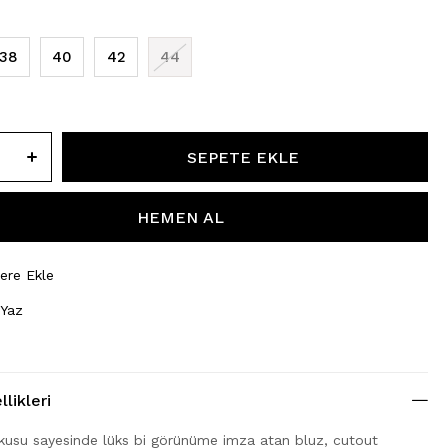
38
40
42
44
lere Ekle
 Yaz
likleri
okusu sayesinde lüks bi görünüme imza atan bluz, cutout