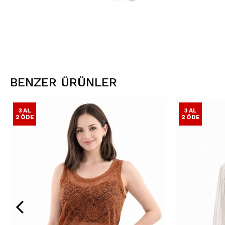
BENZER ÜRÜNLER
3 AL
3 AL
2 ÖDE
2 ÖDE