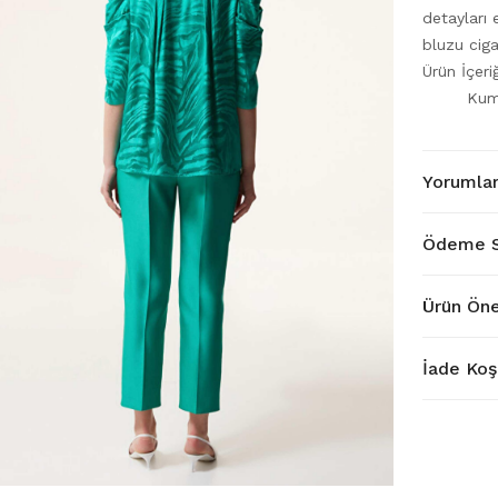
detayları 
bluzu cig
Ürün İçer
Kum
Yorumla
Ödeme S
Ürün Öne
İade Koşu