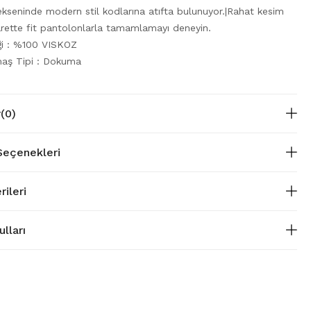
ekseninde modern stil kodlarına atıfta bulunuyor.|Rahat kesim
arette fit pantolonlarla tamamlamayı deneyin.
iği : %100 VISKOZ
aş Tipi : Dokuma
r
(0)
eçenekleri
rileri
lları