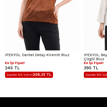
IPEKYOL Dantel Detay Kiremit Bluz
IPEKYOL Beya
Çizgili Bluz
En İyi Fiyat!
En İyi Fiyat!
245 TL
395 TL
208,25
TL
Sepette %15 İndirim
Sepette %15 İnd