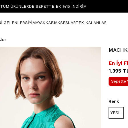
TÜM ÜRÜNLERDE SEPETTE EK %15 İNDİRİM
Nİ GELENLER
GİYİM
AYAKKABI
AKSESUAR
TEK KALANLAR
Bluz
MACHKA 
En İyi F
1.395 T
Sepette 
Renk
YESIL