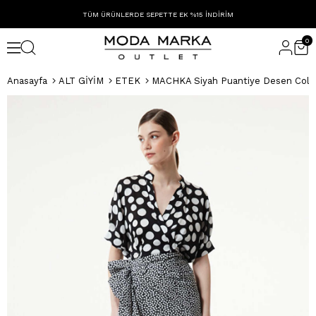
TÜM ÜRÜNLERDE SEPETTE EK %15 İNDİRİM
0
Anasayfa
ALT GİYİM
ETEK
MACHKA Siyah Puantiye Desen Colo