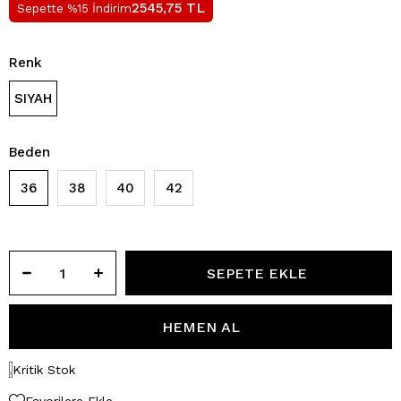
TL
2545,75
Sepette %15 İndirim
Renk
SIYAH
Beden
36
38
40
42
Kritik Stok
Favorilere Ekle