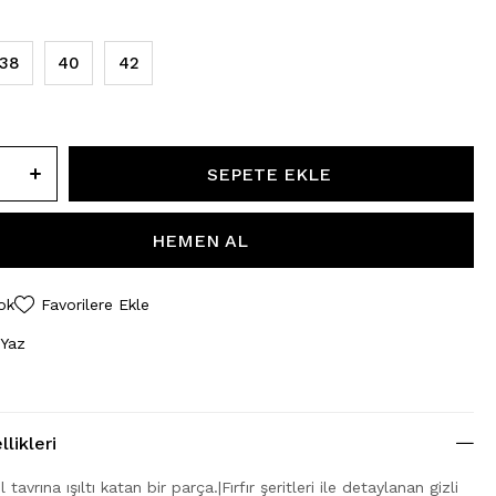
38
40
42
ok
Favorilere Ekle
 Yaz
likleri
l tavrına ışıltı katan bir parça.|Fırfır şeritleri ile detaylanan gizli