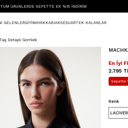
TÜM ÜRÜNLERDE SEPETTE EK %15 İNDİRİM
Nİ GELENLER
GİYİM
AYAKKABI
AKSESUAR
TEK KALANLAR
 Taş Detaylı Gömlek
MACHKA 
En İyi F
2.795 T
Sepette 
Renk
LACIVE