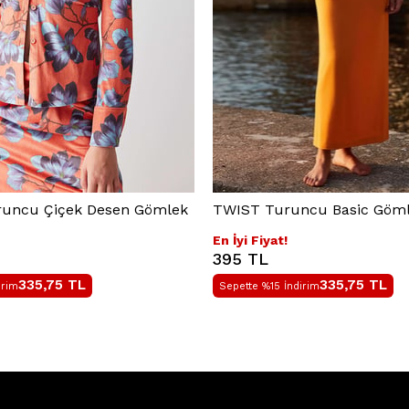
runcu Çiçek Desen Gömlek
TWIST Turuncu Basic Göm
En İyi Fiyat!
395 TL
335,75
TL
335,75
TL
irim
Sepette %15 İndirim