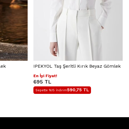
lek
IPEKYOL Taş Şeritli Kırık Beyaz Gömlek
En İyi Fiyat!
695 TL
590,75
TL
Sepette %15 İndirim