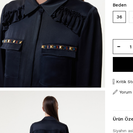
Beden
36
Kritik St
Yorum
Ürün Özel
Siyahın asi