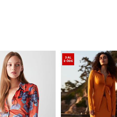
3 AL
2 ÖDE