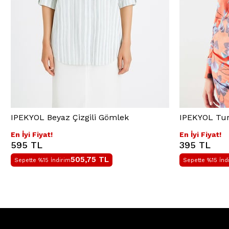
IPEKYOL Beyaz Çizgili Gömlek
IPEKYOL Tu
En İyi Fiyat!
En İyi Fiyat!
595 TL
395 TL
505,75
TL
Sepette %15 İndirim
Sepette %15 İnd