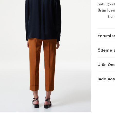
patlı göm
Ürün İçe
Kum
Yorumla
Ödeme S
Ürün Öne
İade Koşu