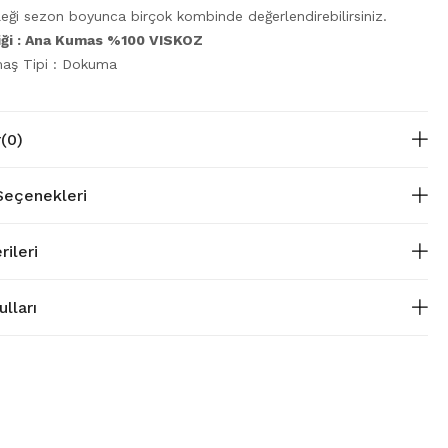
leği sezon boyunca birçok kombinde değerlendirebilirsiniz.
riği : Ana Kumas %100 VISKOZ
aş Tipi : Dokuma
r
(0)
eçenekleri
rileri
lları