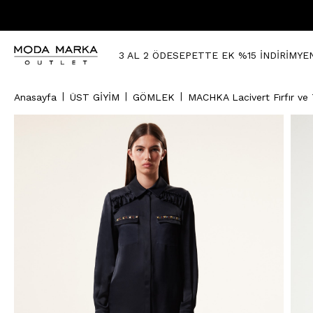
3 AL 2 ÖDE
SEPETTE EK %15 İNDİRİM
YE
Anasayfa
ÜST GİYİM
GÖMLEK
MACHKA Lacivert Fırfır ve