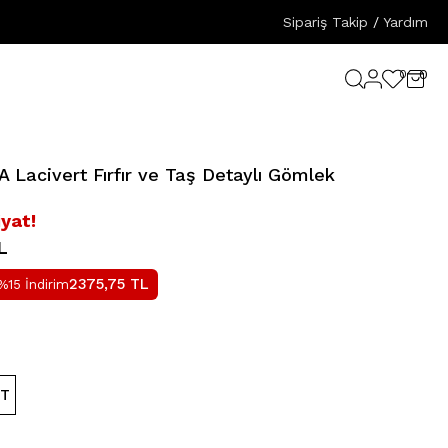
Sipariş Takip
/
Yardım
0
0
Lacivert Fırfır ve Taş Detaylı Gömlek
iyat!
L
2375,75
TL
%15 İndirim
RT