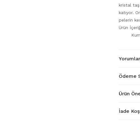
kristal ta
katıyor. 
pelerin ke
Ürün İçer
Kum
Yorumla
Ödeme S
Ürün Öne
İade Koşu