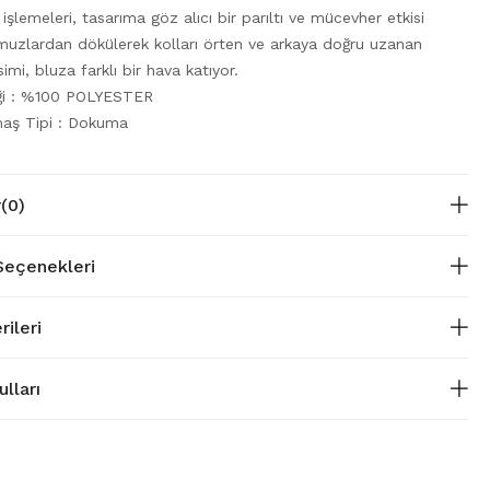
ş işlemeleri, tasarıma göz alıcı bir parıltı ve mücevher etkisi
Omuzlardan dökülerek kolları örten ve arkaya doğru uzanan
simi, bluza farklı bir hava katıyor.
iği : %100 POLYESTER
aş Tipi : Dokuma
r
(0)
eçenekleri
rileri
lları