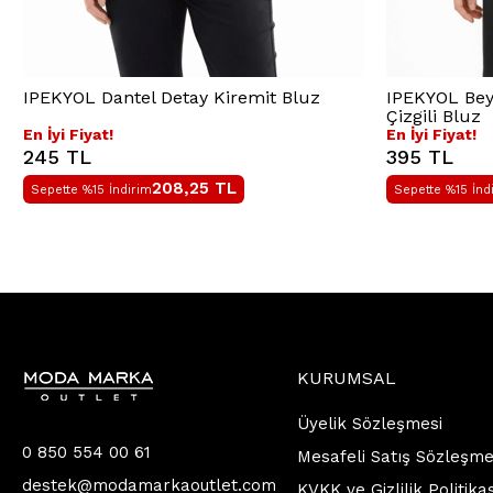
IPEKYOL Dantel Detay Kiremit Bluz
IPEKYOL Beya
Çizgili Bluz
En İyi Fiyat!
En İyi Fiyat!
245 TL
395 TL
208,25
TL
Sepette %15 İndirim
Sepette %15 İnd
KURUMSAL
Üyelik Sözleşmesi
0 850 554 00 61
Mesafeli Satış Sözleşme
destek@modamarkaoutlet.com
KVKK ve Gizlilik Politika