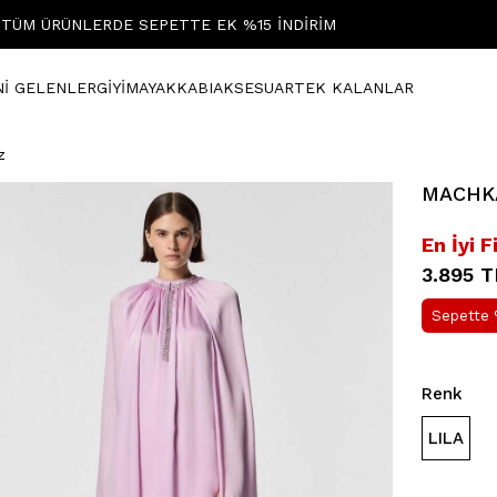
TÜM ÜRÜNLERDE SEPETTE EK %15 İNDİRİM
Nİ GELENLER
GİYİM
AYAKKABI
AKSESUAR
TEK KALANLAR
z
MACHKA 
En İyi F
3.895 T
Sepette 
Renk
LILA