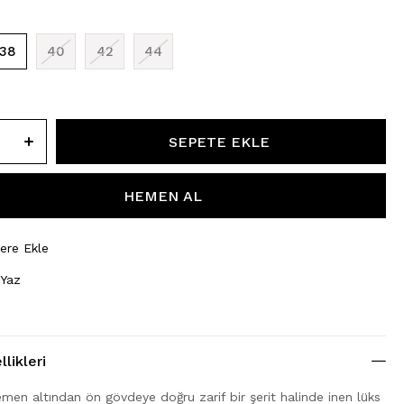
38
40
42
44
lere Ekle
 Yaz
likleri
men altından ön gövdeye doğru zarif bir şerit halinde inen lüks