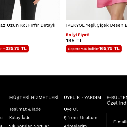
z Uzun Kol Fırfır Detaylı
IPEKYOL Yeşil Çiçek Desen B
En İyi Fiyat!
195 TL
335,75
TL
165,75
TL
irim
Sepette %15 İndirim
MÜŞTERİ HİZMETLERİ
ÜYELİK - YARDIM
E-BÜLTE
Özel ind
Teslimat & İade
Üye Ol
si
Kolay İade
Şifremi Unuttum
sı
Sık Sorulan Sorular
Adreslerim