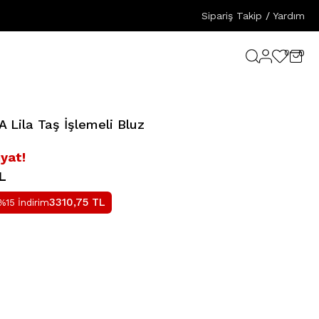
Sipariş Takip
/
Yardım
0
0
Lila Taş İşlemeli Bluz
iyat!
L
3310,75
TL
%15 İndirim