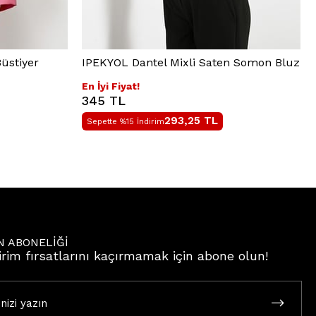
üstiyer
IPEKYOL Dantel Mixli Saten Somon Bluz
En İyi Fiyat!
345 TL
293,25
TL
Sepette %15 İndirim
N ABONELİĞİ
irim fırsatlarını kaçırmamak için abone olun!