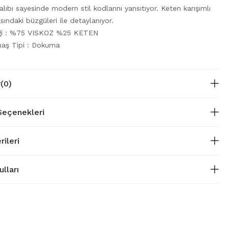
alıbı sayesinde modern stil kodlarını yansıtıyor. Keten karışımlı
sındaki büzgüleri ile detaylanıyor.
iği : %75 VISKOZ %25 KETEN
aş Tipi : Dokuma
r
(0)
eçenekleri
rileri
lları