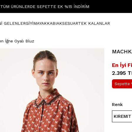
TÜM ÜRÜNLERDE SEPETTE EK %15 İNDİRİM
Nİ GELENLER
GİYİM
AYAKKABI
AKSESUAR
TEK KALANLAR
n İğne Oyalı Bluz
MACHKA 
En İyi F
2.395 T
Sepette 
Renk
KIREMIT