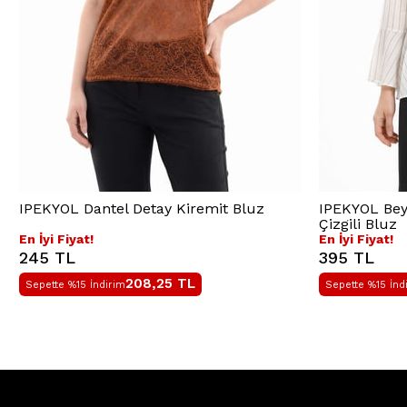
IPEKYOL Dantel Detay Kiremit Bluz
IPEKYOL Beya
Çizgili Bluz
En İyi Fiyat!
En İyi Fiyat!
245 TL
395 TL
208,25
TL
Sepette %15 İndirim
Sepette %15 İnd