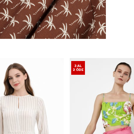
3 AL
2 ÖDE