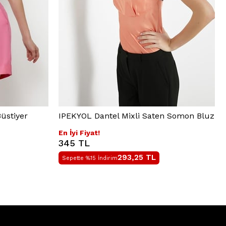
üstiyer
IPEKYOL Dantel Mixli Saten Somon Bluz
En İyi Fiyat!
345 TL
293,25
TL
Sepette %15 İndirim