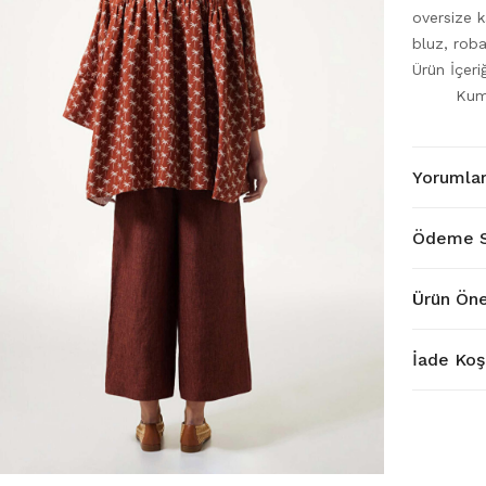
oversize k
bluz, roba
Ürün İçer
Kum
Yorumla
Ödeme S
Ürün Öne
İade Koşu