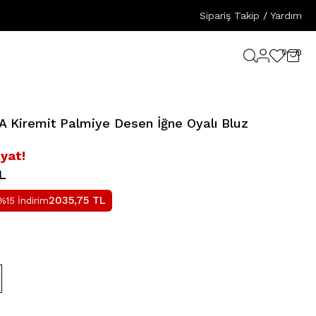
Sipariş Takip
/
Yardım
0
0
Kiremit Palmiye Desen İğne Oyalı Bluz
iyat!
L
2035,75
TL
%15 İndirim