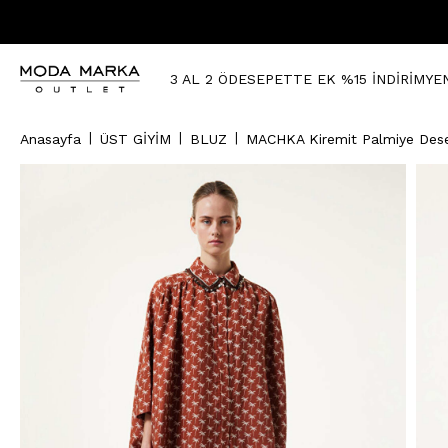
3 AL 2 ÖDE
SEPETTE EK %15 İNDİRİM
YE
Anasayfa
ÜST GİYİM
BLUZ
MACHKA Kiremit Palmiye Dese