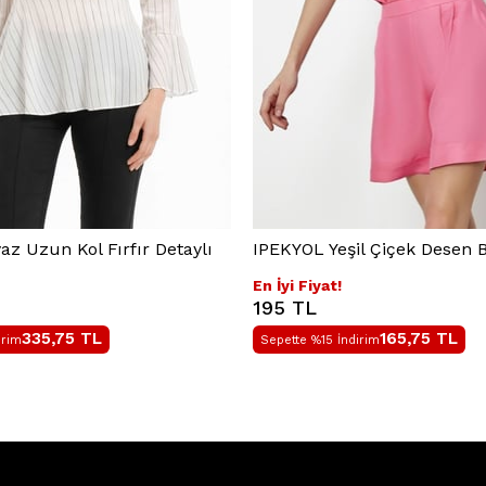
z Uzun Kol Fırfır Detaylı
IPEKYOL Yeşil Çiçek Desen B
En İyi Fiyat!
195 TL
335,75
TL
165,75
TL
irim
Sepette %15 İndirim