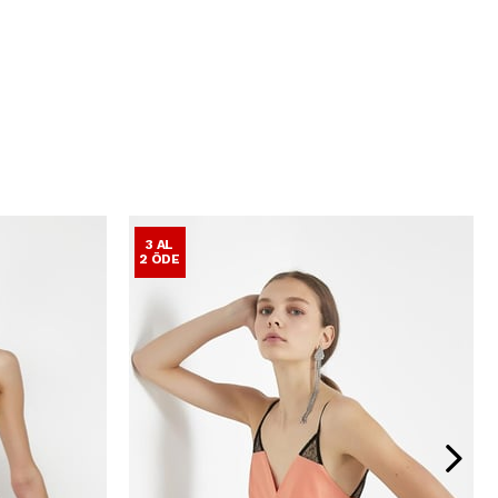
3 AL
2 ÖDE