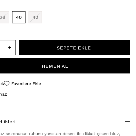
38
40
42
ok
Favorilere Ekle
 Yaz
likleri
yaz sezonunun ruhunu yansıtan deseni ile dikkat çeken bluz,