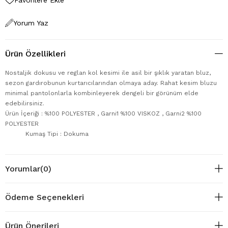
Yorum Yaz
Ürün Özellikleri
Nostaljik dokusu ve reglan kol kesimi ile asil bir şıklık yaratan bluz,
sezon gardırobunun kurtarıcılarından olmaya aday. Rahat kesim bluzu
minimal pantolonlarla kombinleyerek dengeli bir görünüm elde
edebilirsiniz.
Ürün İçeriği : %100 POLYESTER , Garni1 %100 VISKOZ , Garni2 %100
POLYESTER
Kumaş Tipi : Dokuma
Yorumlar
(0)
Ödeme Seçenekleri
Ürün Önerileri