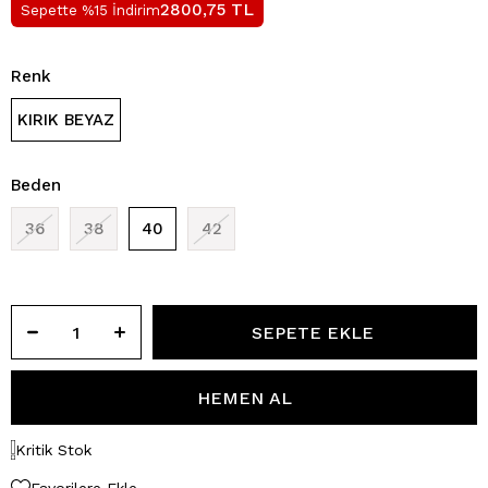
TL
2800,75
Sepette %15 İndirim
Renk
KIRIK BEYAZ
Beden
36
38
40
42
Kritik Stok
Favorilere Ekle