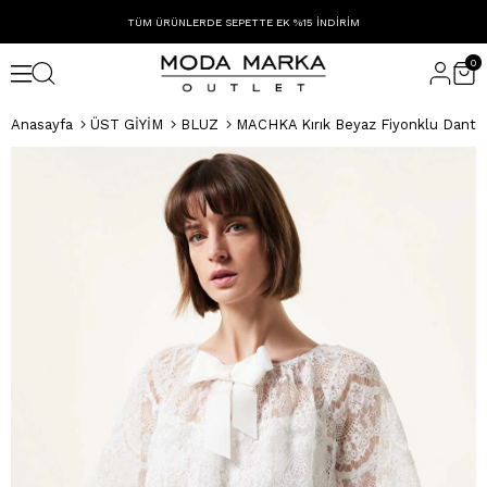
TÜM ÜRÜNLERDE SEPETTE EK %15 İNDİRİM
0
Anasayfa
ÜST GİYİM
BLUZ
MACHKA Kırık Beyaz Fiyonklu Dante