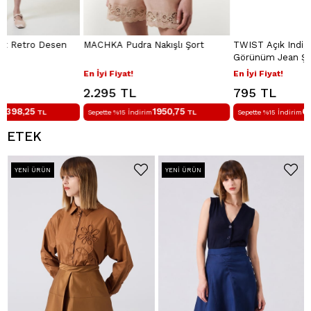
MACHKA Pudra Nakışlı Şort
TWIST Açık Indigo Çift Parça
Görünüm Jean Şort
En İyi Fiyat!
En İyi Fiyat!
2.295 TL
795 TL
1950,75
675,75
Sepette %15 İndirim
TL
Sepette %15 İndirim
TL
ETEK
YENI ÜRÜN
YENI ÜRÜN