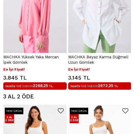
MACHKA Yüksek Yaka Mercan
MACHKA Beyaz Karma Düğmeli
İpek Gömlek
Uzun Gömlek
En İyi Fiyat!
En İyi Fiyat!
3.845 TL
3.145 TL
3268,25
2673,25
Sepette %15 İndirim
TL
Sepette %15 İndirim
TL
3 AL 2 ÖDE
YENI ÜRÜN
YENI ÜRÜN
3 AL
3 AL
2 ÖDE
2 ÖDE