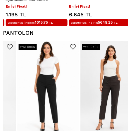
En İyi Fiyat!
En İyi Fiyat!
1.195 TL
6.645 TL
1015,75
5648,25
Sepette %15 İndirim
TL
Sepette %15 İndirim
TL
PANTOLON
YENI ÜRÜN
YENI ÜRÜN