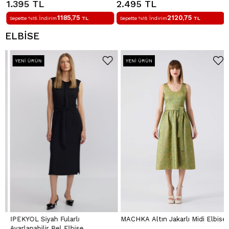
1.395 TL
2.495 TL
1185,75
2120,75
Sepette %15 İndirim
TL
Sepette %15 İndirim
TL
ELBİSE
YENI ÜRÜN
YENI ÜRÜN
IPEKYOL Siyah Fularlı
MACHKA Altın Jakarlı Midi Elbise
Ayarlanabilir Bel Elbise