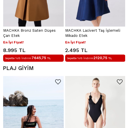
MACHKA Bronz Saten Düşes
MACHKA Lacivert Taş İşlemeli
Çan Etek
Mikado Etek
En İyi Fiyat!
En İyi Fiyat!
8.995 TL
2.495 TL
7645,75
2120,75
Sepette %15 İndirim
TL
Sepette %15 İndirim
TL
PLAJ GİYİM