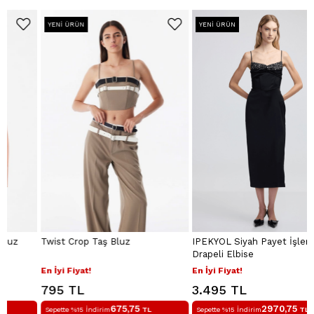
YENI ÜRÜN
YENI ÜRÜN
Twist Crop Taş Bluz
IPEKYOL Siyah Payet İşlemeli
Drapeli Elbise
En İyi Fiyat!
En İyi Fiyat!
795 TL
3.495 TL
675,75
2970,75
Sepette %15 İndirim
TL
Sepette %15 İndirim
TL