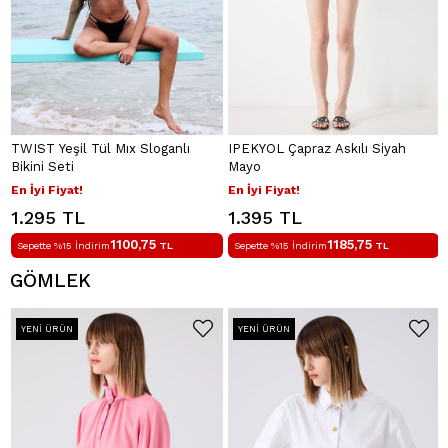
TWIST Yeşil Tül Mıx Sloganlı
IPEKYOL Çapraz Askılı Siyah
Bikini Seti
Mayo
En İyi Fiyat!
En İyi Fiyat!
1.295 TL
1.395 TL
1100,75
1185,75
Sepette %15 İndirim
TL
Sepette %15 İndirim
TL
GÖMLEK
YENI ÜRÜN
YENI ÜRÜN