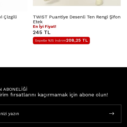
 Çizgili
TWIST Puantiye Desenli Ten Rengi Şifon
Etek
En İyi Fiyat!
245 TL
208,25
TL
Sepette %15 İndirim
N ABONELİĞİ
irim fırsatlarını kaçırmamak için abone olun!