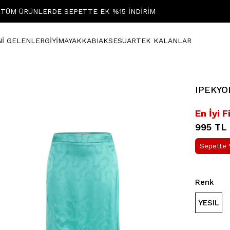
TÜM ÜRÜNLERDE SEPETTE EK %15 İNDİRİM
Nİ GELENLER
GİYİM
AYAKKABI
AKSESUAR
TEK KALANLAR
IPEKYOL
En İyi F
995 TL
Sepette 
Renk
YESIL