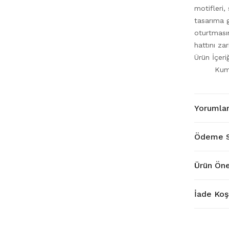
motifleri,
tasarıma g
oturtması
hattını za
Ürün İçer
Kum
Yorumla
Ödeme S
Ürün Öne
İade Koşu