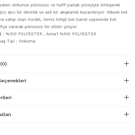
 saten dokunun pürüzsüz ve hafif parlak yüzeyiyle birleşerek
öz alıcı bir derinlik ve asil bir akışkanlık kazandırıyor. Yüksek bel
na sahip olan model, temiz bitişli bel bandı sayesinde bel
rifçe sararak pürüzsüz bir silüet çiziyor.
iği : %100 POLYESTER , Astar1 %100 POLYESTER
aş Tipi : Dokuma
r
(0)
eçenekleri
rileri
lları