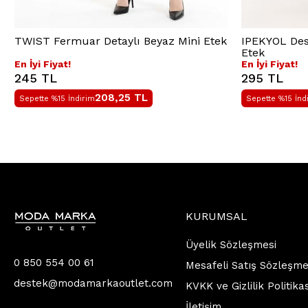
TWIST Fermuar Detaylı Beyaz Mini Etek
IPEKYOL Dese
Etek
En İyi Fiyat!
En İyi Fiyat!
245 TL
295 TL
208,25
TL
Sepette %15 İndirim
Sepette %15 İnd
KURUMSAL
Üyelik Sözleşmesi
0 850 554 00 61
Mesafeli Satış Sözleşme
destek@modamarkaoutlet.com
KVKK ve Gizlilik Politika
İletişim