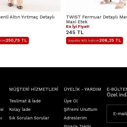
nli Altın Yırtmaç Detaylı
TWIST Fermuar Detaylı Mavi
Maxi Etek
En İyi Fiyat!
245 TL
250,75
TL
208,25
TL
irim
Sepette %15 İndirim
MÜŞTERİ HİZMETLERİ
ÜYELİK - YARDIM
E-BÜLTE
Özel ind
Teslimat & İade
Üye Ol
si
Kolay İade
Şifremi Unuttum
sı
Sık Sorulan Sorular
Adreslerim
Sipariş Takibi