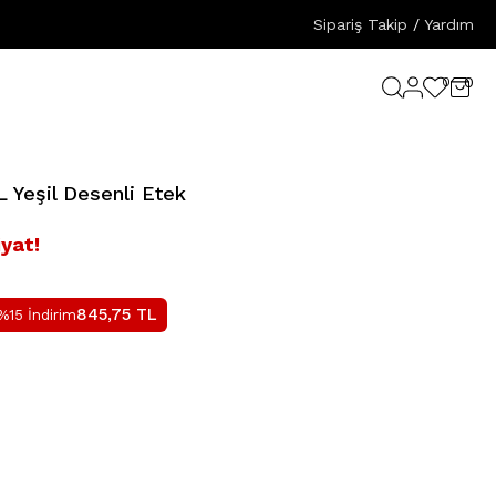
Sipariş Takip
/
Yardım
0
0
 Yeşil Desenli Etek
iyat!
845,75
TL
%15 İndirim