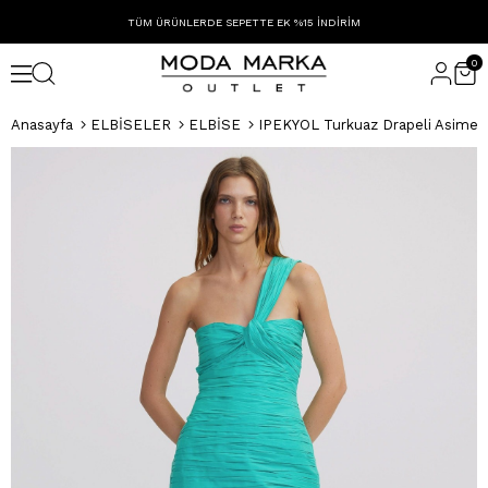
TÜM ÜRÜNLERDE SEPETTE EK %15 İNDİRİM
0
Anasayfa
ELBİSELER
ELBİSE
IPEKYOL Turkuaz Drapeli Asimetri