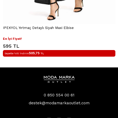
IPEKYOL Yırtmaç Detaylı Siyah Maxi Elbise
En İyi Fiyat!
595 TL
505,75
Sepette %15 İndirim
TL
0 850 554 00 61
destek@modamarkaoutlet.com