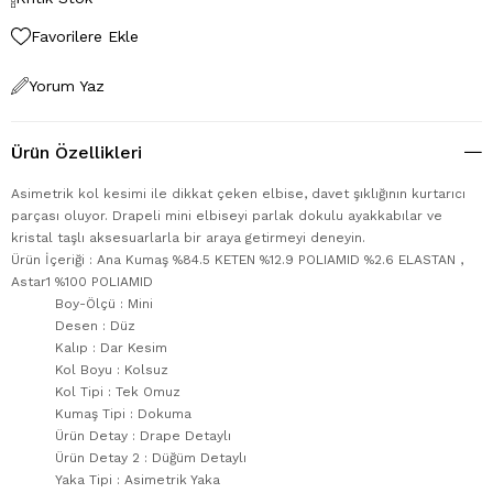
Favorilere Ekle
Yorum Yaz
Ürün Özellikleri
Asimetrik kol kesimi ile dikkat çeken elbise, davet şıklığının kurtarıcı
parçası oluyor. Drapeli mini elbiseyi parlak dokulu ayakkabılar ve
kristal taşlı aksesuarlarla bir araya getirmeyi deneyin.
Ürün İçeriği : Ana Kumaş %84.5 KETEN %12.9 POLIAMID %2.6 ELASTAN ,
Astar1 %100 POLIAMID
Boy-Ölçü : Mini
Desen : Düz
Kalıp : Dar Kesim
Kol Boyu : Kolsuz
Kol Tipi : Tek Omuz
Kumaş Tipi : Dokuma
Ürün Detay : Drape Detaylı
Ürün Detay 2 : Düğüm Detaylı
Yaka Tipi : Asimetrik Yaka