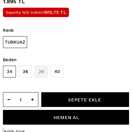
1.895 TL
TL
1610,75
Sepette %15 İndirim
Renk
TURKUAZ
Beden
34
36
38
40
Kritik Stok