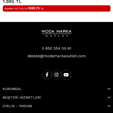
1.995 TL
1695,75
Sepette %15 İndirim
TL
0 850 554 00 61
destek@modamarkaoutlet.com
KURUMSAL
MÜŞTERİ HİZMETLERİ
ÜYELİK - YARDIM