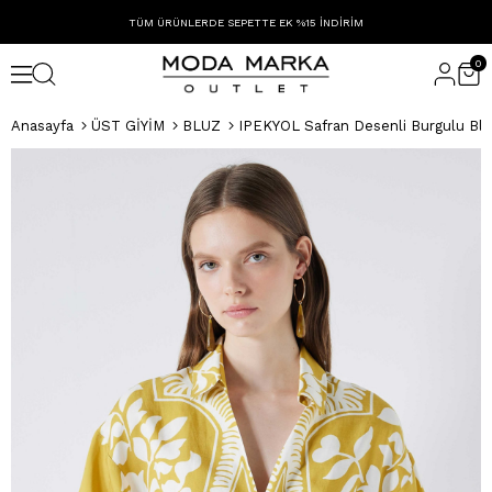
TÜM ÜRÜNLERDE SEPETTE EK %15 İNDİRİM
0
Anasayfa
ÜST GİYİM
BLUZ
IPEKYOL Safran Desenli Burgulu Bl