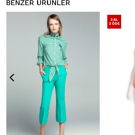
BENZER ÜRÜNLER
3 AL
2 ÖDE