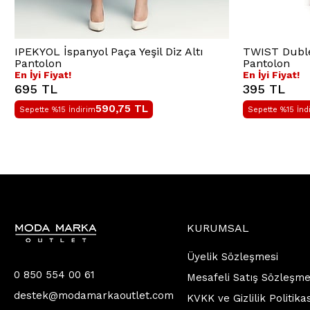
IPEKYOL İspanyol Paça Yeşil Diz Altı
TWIST Duble
Pantolon
Pantolon
En İyi Fiyat!
En İyi Fiyat!
695 TL
395 TL
590,75
TL
Sepette %15 İndirim
Sepette %15 İnd
KURUMSAL
Üyelik Sözleşmesi
0 850 554 00 61
Mesafeli Satış Sözleşme
destek@modamarkaoutlet.com
KVKK ve Gizlilik Politika