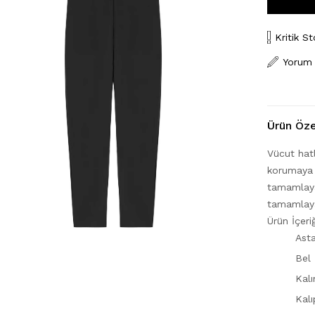
Kritik St
Yorum
Ürün Özel
Vücut hatl
korumaya 
tamamlayac
tamamlayab
Ürün İçe
Asta
Bel 
Kalı
Kalı