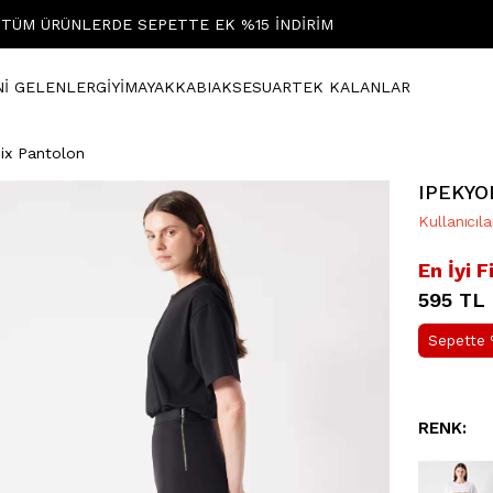
TÜM ÜRÜNLERDE SEPETTE EK %15 İNDİRİM
Nİ GELENLER
GİYİM
AYAKKABI
AKSESUAR
TEK KALANLAR
ix Pantolon
IPEKYOL
Kullanıcıl
En İyi F
595 TL
Sepette 
RENK: