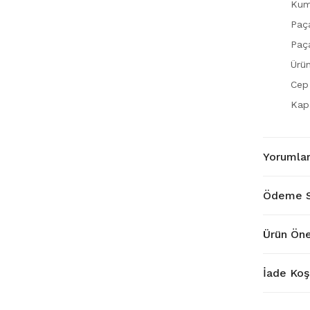
Kum
Paça
Paç
Ürü
Cep 
Kap
Yorumla
Ödeme S
Ürün Öne
İade Koşu