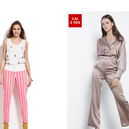
3 AL
2 ÖDE