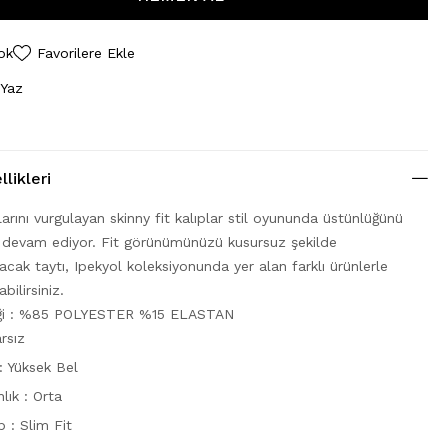
ok
Favorilere Ekle
 Yaz
likleri
arını vurgulayan skinny fit kalıplar stil oyununda üstünlüğünü
devam ediyor. Fit görünümünüzü kusursuz şekilde
ak taytı, Ipekyol koleksiyonunda yer alan farklı ürünlerle
ilirsiniz.
riği : %85 POLYESTER %15 ELASTAN
rsız
: Yüksek Bel
nlık : Orta
p : Slim Fit