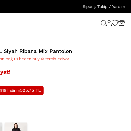
Sipariş Takip
/
Yardım
0
0
 Siyah Ribana Mix Pantolon
arın çoğu 1 beden büyük tercih ediyor.
iyat!
505,75
TL
%15 İndirim