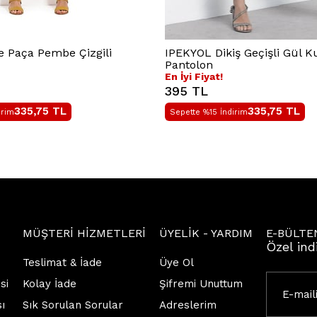
 Paça Pembe Çizgili
IPEKYOL Dikiş Geçişli Gül 
Pantolon
En İyi Fiyat!
395 TL
335,75
TL
335,75
TL
irim
Sepette %15 İndirim
MÜŞTERİ HİZMETLERİ
ÜYELİK - YARDIM
E-BÜLTE
Özel ind
Teslimat & İade
Üye Ol
si
Kolay İade
Şifremi Unuttum
sı
Sık Sorulan Sorular
Adreslerim