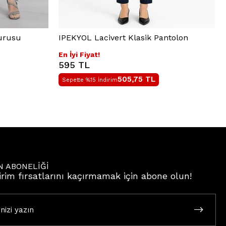
Kurusu
IPEKYOL Lacivert Klasik Pantolon
En İyi Fiyat!
595 TL
505,75
TL
Sepette %15 İndirim
N ABONELİĞİ
irim fırsatlarını kaçırmamak için abone olun!