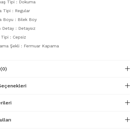
aş Tipi : Dokuma
 Tipi : Regular
a Boyu : Bilek Boy
n Detay : Detaysız
Tipi : Cepsiz
ama Şekli : Fermuar Kapama
r
(0)
eçenekleri
rileri
lları