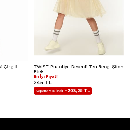
 Çizgili
TWIST Puantiye Desenli Ten Rengi Şifon
Etek
En İyi Fiyat!
245 TL
208,25
TL
Sepette %15 İndirim