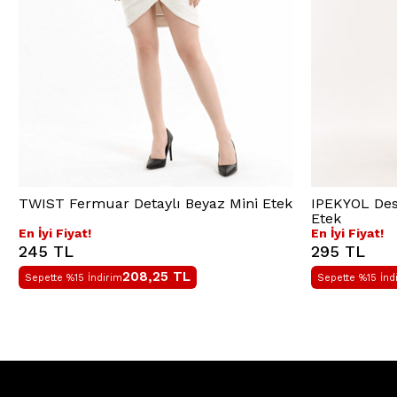
TWIST Fermuar Detaylı Beyaz Mini Etek
IPEKYOL Dese
Etek
En İyi Fiyat!
En İyi Fiyat!
245 TL
295 TL
208,25
TL
Sepette %15 İndirim
Sepette %15 İnd