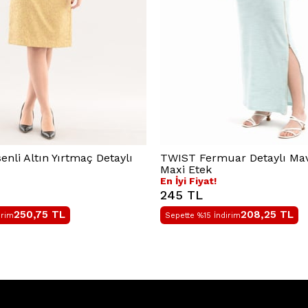
nli Altın Yırtmaç Detaylı
TWIST Fermuar Detaylı Mavi
Maxi Etek
En İyi Fiyat!
245 TL
250,75
TL
208,25
TL
irim
Sepette %15 İndirim