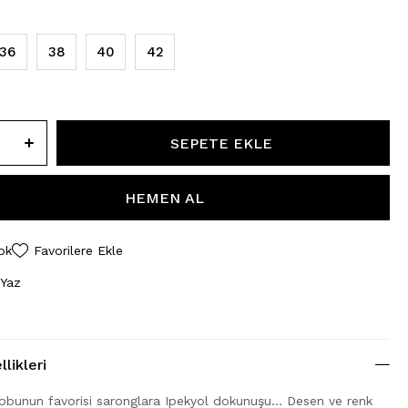
36
38
40
42
ok
Favorilere Ekle
 Yaz
likleri
robunun favorisi saronglara Ipekyol dokunuşu… Desen ve renk