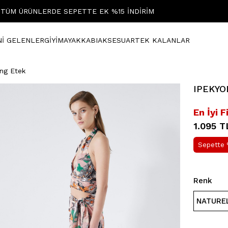
TÜM ÜRÜNLERDE SEPETTE EK %15 İNDİRİM
Nİ GELENLER
GİYİM
AYAKKABI
AKSESUAR
TEK KALANLAR
ng Etek
IPEKYOL
En İyi F
1.095 T
Sepette 
Renk
NATURE