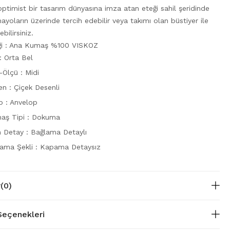
 optimist bir tasarım dünyasına imza atan eteği sahil şeridinde
mayoların üzerinde tercih edebilir veya takımı olan büstiyer ile
bilirsiniz.
iği : Ana Kumaş %100 VISKOZ
: Orta Bel
-Ölçü : Midi
n : Çiçek Desenli
p : Anvelop
aş Tipi : Dokuma
n Detay : Bağlama Detaylı
ama Şekli : Kapama Detaysız
r
(0)
eçenekleri