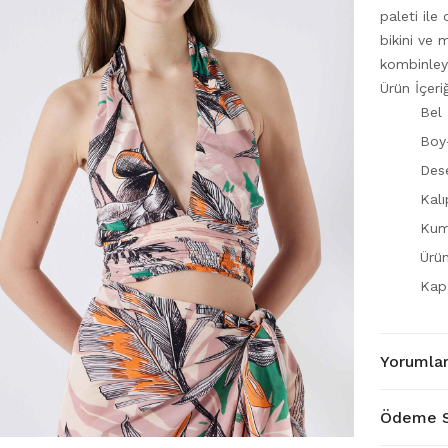
paleti ile
bikini ve 
kombinleye
Ürün İçer
Bel 
Boy
Dese
Kalı
Kum
Ürü
Kap
Yorumla
Ödeme S