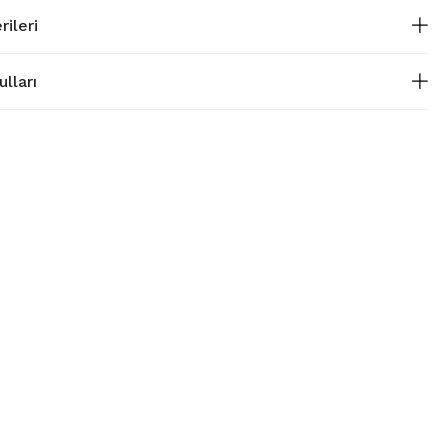
rileri
lları