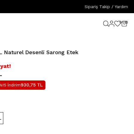
Sipariş Takip
/
Yardım
0
0
 Naturel Desenli Sarong Etek
iyat!
L
930,75
TL
%15 İndirim
L