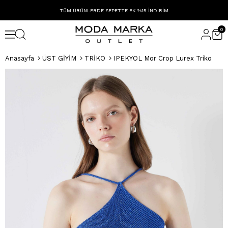
TÜM ÜRÜNLERDE SEPETTE EK %15 İNDİRİM
0
Anasayfa
ÜST GİYİM
TRİKO
IPEKYOL Mor Crop Lurex Triko