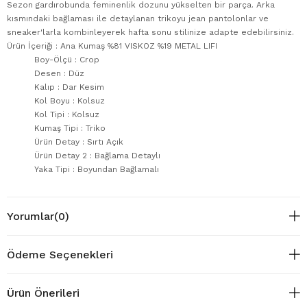
Sezon gardırobunda feminenlik dozunu yükselten bir parça. Arka
kısmındaki bağlaması ile detaylanan trikoyu jean pantolonlar ve
sneaker'larla kombinleyerek hafta sonu stilinize adapte edebilirsiniz.
Ürün İçeriği : Ana Kumaş %81 VISKOZ %19 METAL LIFI
Boy-Ölçü : Crop
Desen : Düz
Kalıp : Dar Kesim
Kol Boyu : Kolsuz
Kol Tipi : Kolsuz
Kumaş Tipi : Triko
Ürün Detay : Sırtı Açık
Ürün Detay 2 : Bağlama Detaylı
Yaka Tipi : Boyundan Bağlamalı
Yorumlar
(0)
Ödeme Seçenekleri
Ürün Önerileri