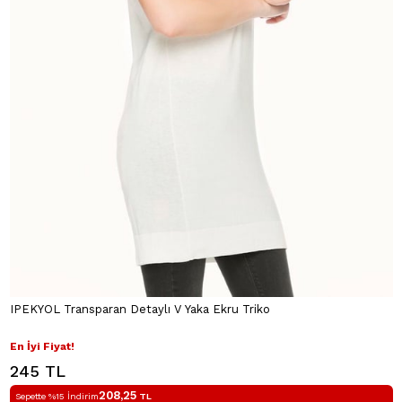
IPEKYOL Transparan Detaylı V Yaka Ekru Triko
En İyi Fiyat!
245 TL
208,25
Sepette %15 İndirim
TL