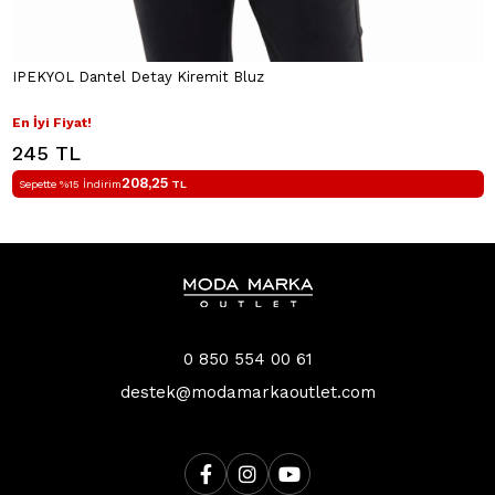
IPEKYOL Dantel Detay Kiremit Bluz
En İyi Fiyat!
245 TL
208,25
Sepette %15 İndirim
TL
0 850 554 00 61
destek@modamarkaoutlet.com