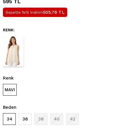
595 TL
TL
505,76
Sepette %15 İndirim
RENK:
Renk
MAVI
Beden
34
36
38
40
42