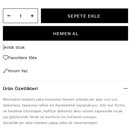
Kritik Stok
Favorilere Ekle
Yorum Yaz
Ürün Özellikleri
Minimalist bisiklet yaka kesiminin hemen altında yer alan cut-out
dekoltesi, tasarıma rafine bir hareketlilik kazandırıyor. Sıfır kol formu
ve bedene oturmayan, hafifçe dökümlü akıcı silüeti sayesinde sıcak
yaz günlerinde ferah ve konforlu bir kullanım sunuyor.
Görselde yer alan manken yapay zeka ile tasarlanmıştır.