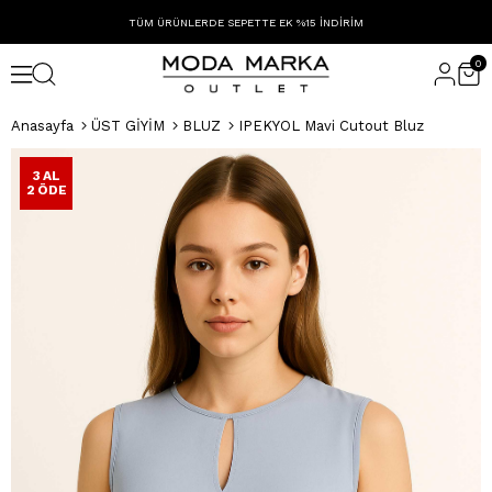
TÜM ÜRÜNLERDE SEPETTE EK %15 İNDİRİM
0
Anasayfa
ÜST GİYİM
BLUZ
IPEKYOL Mavi Cutout Bluz
3 AL
2 ÖDE