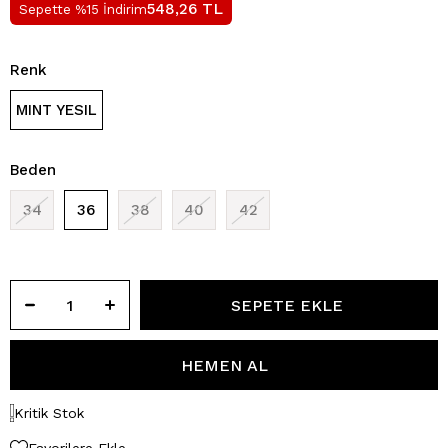
TL
548,26
Sepette %15 İndirim
Renk
MINT YESIL
Beden
34
36
38
40
42
Kritik Stok
Favorilere Ekle