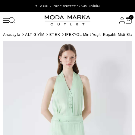
TÜM ÜRÜNLERDE SEPETTE EK %15 İNDİRİM
0
Anasayfa
ALT GİYİM
ETEK
IPEKYOL Mint Yeşili Kuşaklı Midi Ete