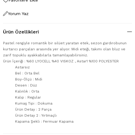
Yorum Yaz
Ürün Özellikleri
Pastel rengiyle romantik bir silüet yaratan etek, sezon gardırobunun
kurtarıcı parçaları arasında yer alıyor. Midi eteği, takımı olan bluz ve
zarif topuklu ayakkabılarla tamamlayabilirsiniz.
Ürün İçeriği : %60 LYOCELL %40 VISKOZ , Astar1 %100 POLYESTER
Astarsız
Bel : Orta Bel
Boy-Ölçü : Midi
Desen : Düz
Kalınlık : Orta
Kalıp : Regular
Kumaş Tipi : Dokuma
Ürün Detay : 2 Parça
Ürün Detay 2 : Yırtmaçlı
Kapama Şekli : Fermuar Kapama