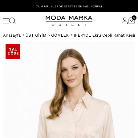
TÜM ÜRÜNLERDE SEPETTE EK %15 İNDİRİM
0
Anasayfa
ÜST GİYİM
GÖMLEK
IPEKYOL Ekru Cepli Rahat Kesi
3 AL
2 ÖDE