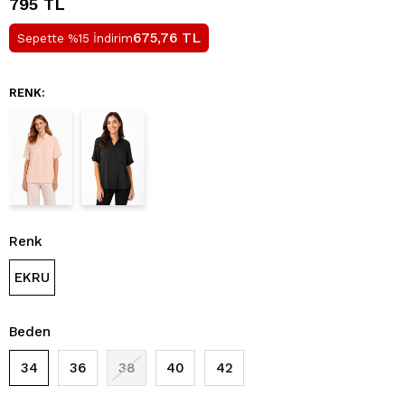
795 TL
TL
675,76
Sepette %15 İndirim
RENK:
Renk
EKRU
Beden
34
36
38
40
42