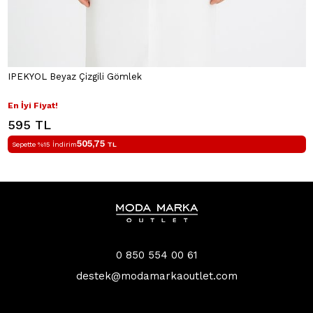
IPEKYOL Beyaz Çizgili Gömlek
En İyi Fiyat!
595 TL
505,75
Sepette %15 İndirim
TL
0 850 554 00 61
destek@modamarkaoutlet.com