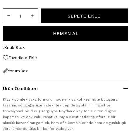
Kritik Stok
Favorilere Ekle
Yorum Yaz
Ürün Özellikleri
Klasik gömlek yaka formunu modern kısa kol kesimiyle buluşturan
tasarım, sol göğüs üzerindeki tek cep detayıyla minimalist ve
fonksiyonel bir duruş sergiliyor. Boydan dikey ton sür ton düğme
kapaması ve dökümlü, rahat kalıbıyla vücut hatlarına eforsuz bir
akıcılık kazandıran gömlek, hem ofis kombinlerinde hem de günlük şık
görünümlerde lüks bir konfor vadediyor.