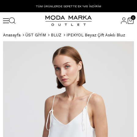
TÜM ÜRÜNLERDE SEPETTE EK %15 İNDİRİM
0
Anasayfa
ÜST GİYİM
BLUZ
IPEKYOL Beyaz Çift Askılı Bluz