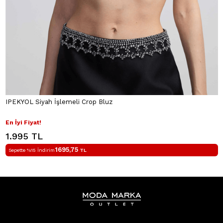
IPEKYOL Siyah İşlemeli Crop Bluz
En İyi Fiyat!
1.995 TL
1695,75
Sepette %15 İndirim
TL